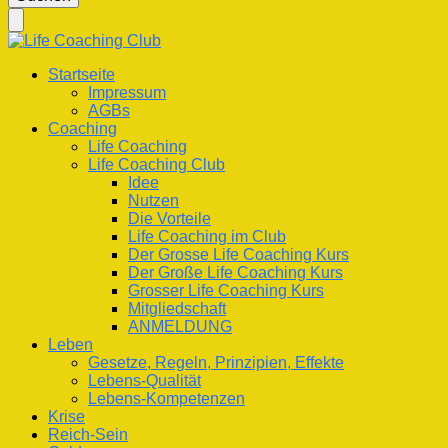
nach
etwas?
Life Coaching Club
Für Deine Lebenskompetenz
Startseite
Impressum
AGBs
Coaching
Life Coaching
Life Coaching Club
Idee
Nutzen
Die Vorteile
Life Coaching im Club
Der Grosse Life Coaching Kurs
Der Große Life Coaching Kurs
Grosser Life Coaching Kurs
Mitgliedschaft
ANMELDUNG
Leben
Gesetze, Regeln, Prinzipien, Effekte
Lebens-Qualität
Lebens-Kompetenzen
Krise
Reich-Sein