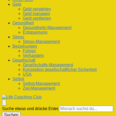
Geld
Geld verstehen
Geld managen
Geld verdienen
Gesundheit
Gesundheits-Management
Entspannung
Stress
Stress-Management
Beziehungen
Führen
Verhandeln
Gesellschaft
Gesellschafts-Management
Konzeption gesellschaftlicher Sicherheit
USA
Selbst
Selbst-Management
Zeit-Management
Life Coaching Club
Für Deine Lebenskompetenz
Suchst
Suche etwas und drücke Enter.
du