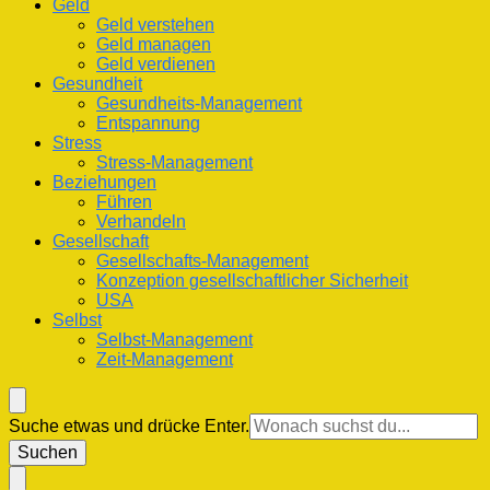
Geld
Geld verstehen
Geld managen
Geld verdienen
Gesundheit
Gesundheits-Management
Entspannung
Stress
Stress-Management
Beziehungen
Führen
Verhandeln
Gesellschaft
Gesellschafts-Management
Konzeption gesellschaftlicher Sicherheit
USA
Selbst
Selbst-Management
Zeit-Management
Suchst
Suche etwas und drücke Enter.
du
nach
etwas?