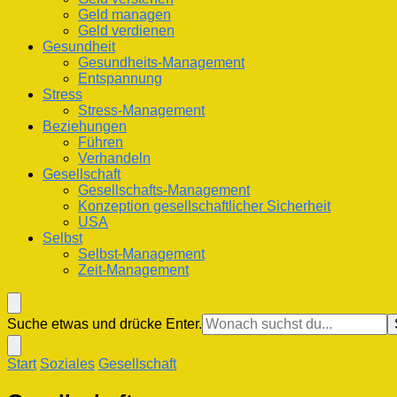
Geld managen
Geld verdienen
Gesundheit
Gesundheits-Management
Entspannung
Stress
Stress-Management
Beziehungen
Führen
Verhandeln
Gesellschaft
Gesellschafts-Management
Konzeption gesellschaftlicher Sicherheit
USA
Selbst
Selbst-Management
Zeit-Management
Suchst
Suche etwas und drücke Enter.
du
nach
Start
Soziales
Gesellschaft
etwas?