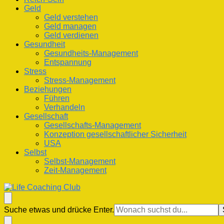
Geld
Geld verstehen
Geld managen
Geld verdienen
Gesundheit
Gesundheits-Management
Entspannung
Stress
Stress-Management
Beziehungen
Führen
Verhandeln
Gesellschaft
Gesellschafts-Management
Konzeption gesellschaftlicher Sicherheit
USA
Selbst
Selbst-Management
Zeit-Management
Life Coaching Club
Für Deine Lebenskompetenz
Suchst
Suche etwas und drücke Enter.
du