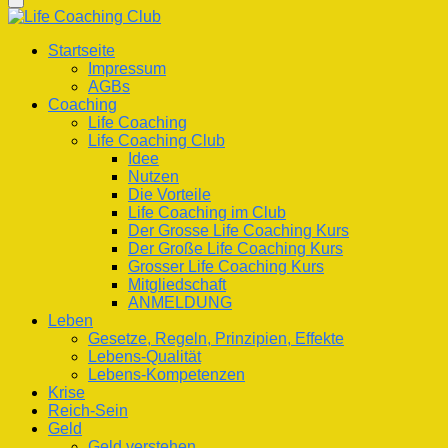
nach
etwas?
Life Coaching Club
Für Deine Lebenskompetenz
Startseite
Impressum
AGBs
Coaching
Life Coaching
Life Coaching Club
Idee
Nutzen
Die Vorteile
Life Coaching im Club
Der Grosse Life Coaching Kurs
Der Große Life Coaching Kurs
Grosser Life Coaching Kurs
Mitgliedschaft
ANMELDUNG
Leben
Gesetze, Regeln, Prinzipien, Effekte
Lebens-Qualität
Lebens-Kompetenzen
Krise
Reich-Sein
Geld
Geld verstehen