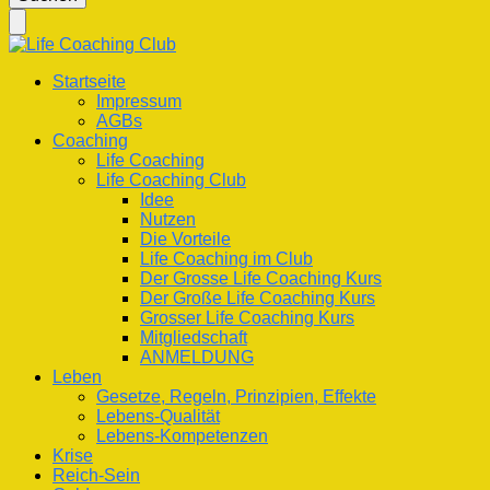
nach
etwas?
Life Coaching Club
Für Deine Lebenskompetenz
Startseite
Impressum
AGBs
Coaching
Life Coaching
Life Coaching Club
Idee
Nutzen
Die Vorteile
Life Coaching im Club
Der Grosse Life Coaching Kurs
Der Große Life Coaching Kurs
Grosser Life Coaching Kurs
Mitgliedschaft
ANMELDUNG
Leben
Gesetze, Regeln, Prinzipien, Effekte
Lebens-Qualität
Lebens-Kompetenzen
Krise
Reich-Sein