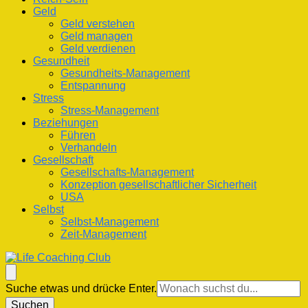
Geld
Geld verstehen
Geld managen
Geld verdienen
Gesundheit
Gesundheits-Management
Entspannung
Stress
Stress-Management
Beziehungen
Führen
Verhandeln
Gesellschaft
Gesellschafts-Management
Konzeption gesellschaftlicher Sicherheit
USA
Selbst
Selbst-Management
Zeit-Management
Life Coaching Club
Für Deine Lebenskompetenz
Suchst
Suche etwas und drücke Enter.
du