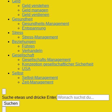
Geld
Geld verstehen
Geld managen
Geld verdienen
Gesundheit
Gesundheits-Management
Entspannung
Stress
Stress-Management
Beziehungen
Führen
Verhandeln
Gesellschaft
Gesellschafts-Management
Konzeption gesellschaftlicher Sicherheit
USA
Selbst
Selbst-Management
Zeit-Management
Suchst
Suche etwas und drücke Enter.
du
nach
etwas?