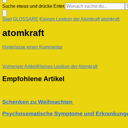
Suchst
Suche etwas und drücke Enter.
du
nach
Start
GLOSSARE
Kleines Lexikon der Atomkraft
atomkraft
etwas?
atomkraft
zu
Hinterlasse einen Kommentar
atomkraft
Beitragsnavigation
Vorheriger Artikel
Kleines Lexikon der Atomkraft
Empfohlene Artikel
Schenken zu Weihnachten
Psychosomatische Symptome und Erkrankung