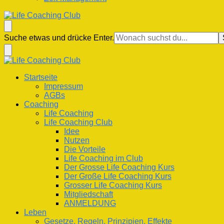
Life Coaching Club
Für Deine Lebenskompetenz
Suchst
Suche etwas und drücke Enter.
du
nach
etwas?
Life Coaching Club
Für Deine Lebenskompetenz
Startseite
Impressum
AGBs
Coaching
Life Coaching
Life Coaching Club
Idee
Nutzen
Die Vorteile
Life Coaching im Club
Der Grosse Life Coaching Kurs
Der Große Life Coaching Kurs
Grosser Life Coaching Kurs
Mitgliedschaft
ANMELDUNG
Leben
Gesetze, Regeln, Prinzipien, Effekte