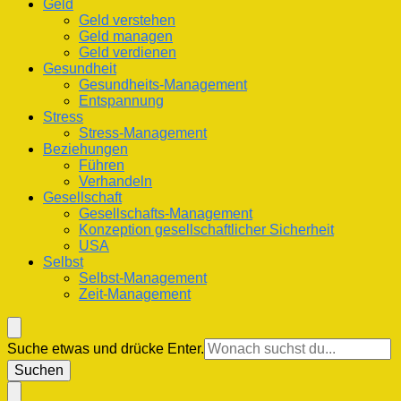
Geld
Geld verstehen
Geld managen
Geld verdienen
Gesundheit
Gesundheits-Management
Entspannung
Stress
Stress-Management
Beziehungen
Führen
Verhandeln
Gesellschaft
Gesellschafts-Management
Konzeption gesellschaftlicher Sicherheit
USA
Selbst
Selbst-Management
Zeit-Management
Suchst
Suche etwas und drücke Enter.
du
nach
etwas?