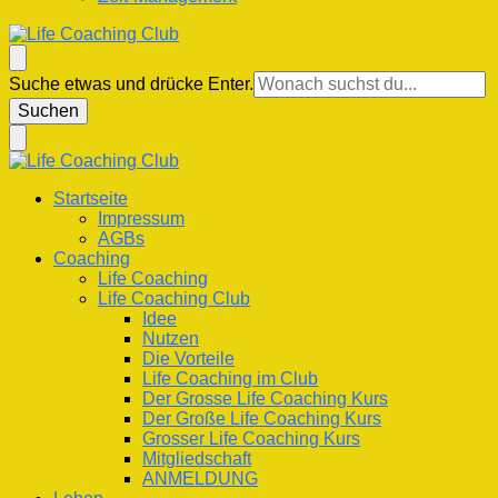
Life Coaching Club
Für Deine Lebenskompetenz
Suchst
Suche etwas und drücke Enter.
du
nach
etwas?
Life Coaching Club
Für Deine Lebenskompetenz
Startseite
Impressum
AGBs
Coaching
Life Coaching
Life Coaching Club
Idee
Nutzen
Die Vorteile
Life Coaching im Club
Der Grosse Life Coaching Kurs
Der Große Life Coaching Kurs
Grosser Life Coaching Kurs
Mitgliedschaft
ANMELDUNG