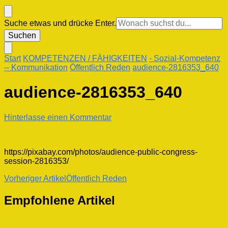
Suchst
Suche etwas und drücke Enter.
du
nach
etwas?
Start
KOMPETENZEN / FÄHIGKEITEN
- Sozial-Kompetenz
-- Kommunikation
Öffentlich Reden
audience-2816353_640
audience-2816353_640
zu
Hinterlasse einen Kommentar
audience-
2816353_640
https://pixabay.com/photos/audience-public-congress-
session-2816353/
Beitragsnavigation
Vorheriger Artikel
Öffentlich Reden
Empfohlene Artikel