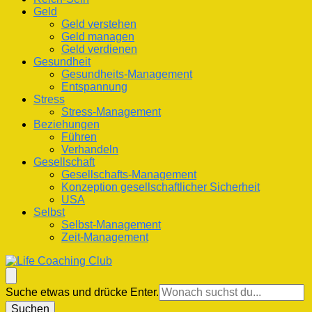
Geld
Geld verstehen
Geld managen
Geld verdienen
Gesundheit
Gesundheits-Management
Entspannung
Stress
Stress-Management
Beziehungen
Führen
Verhandeln
Gesellschaft
Gesellschafts-Management
Konzeption gesellschaftlicher Sicherheit
USA
Selbst
Selbst-Management
Zeit-Management
Life Coaching Club
Für Deine Lebenskompetenz
Suchst
Suche etwas und drücke Enter.
du