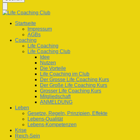
nach
etwas?
Life Coaching Club
Für Deine Lebenskompetenz
Startseite
Impressum
AGBs
Coaching
Life Coaching
Life Coaching Club
Idee
Nutzen
Die Vorteile
Life Coaching im Club
Der Grosse Life Coaching Kurs
Der Große Life Coaching Kurs
Grosser Life Coaching Kurs
Mitgliedschaft
ANMELDUNG
Leben
Gesetze, Regeln, Prinzipien, Effekte
Lebens-Qualität
Lebens-Kompetenzen
Krise
Reich-Sein