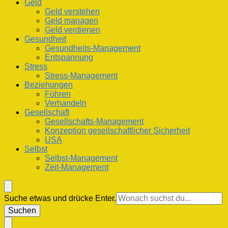
Geld
Geld verstehen
Geld managen
Geld verdienen
Gesundheit
Gesundheits-Management
Entspannung
Stress
Stress-Management
Beziehungen
Führen
Verhandeln
Gesellschaft
Gesellschafts-Management
Konzeption gesellschaftlicher Sicherheit
USA
Selbst
Selbst-Management
Zeit-Management
Suchst
Suche etwas und drücke Enter.
du
nach
etwas?