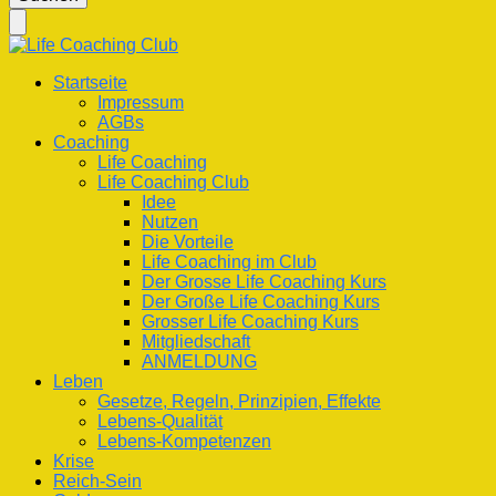
nach
etwas?
Life Coaching Club
Für Deine Lebenskompetenz
Startseite
Impressum
AGBs
Coaching
Life Coaching
Life Coaching Club
Idee
Nutzen
Die Vorteile
Life Coaching im Club
Der Grosse Life Coaching Kurs
Der Große Life Coaching Kurs
Grosser Life Coaching Kurs
Mitgliedschaft
ANMELDUNG
Leben
Gesetze, Regeln, Prinzipien, Effekte
Lebens-Qualität
Lebens-Kompetenzen
Krise
Reich-Sein