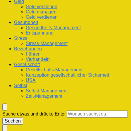
Geld
Geld verstehen
Geld managen
Geld verdienen
Gesundheit
Gesundheits-Management
Entspannung
Stress
Stress-Management
Beziehungen
Führen
Verhandeln
Gesellschaft
Gesellschafts-Management
Konzeption gesellschaftlicher Sicherheit
USA
Selbst
Selbst-Management
Zeit-Management
Suchst
Suche etwas und drücke Enter.
du
nach
etwas?