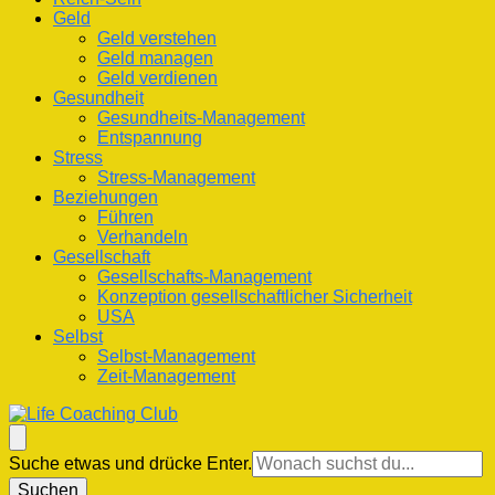
Geld
Geld verstehen
Geld managen
Geld verdienen
Gesundheit
Gesundheits-Management
Entspannung
Stress
Stress-Management
Beziehungen
Führen
Verhandeln
Gesellschaft
Gesellschafts-Management
Konzeption gesellschaftlicher Sicherheit
USA
Selbst
Selbst-Management
Zeit-Management
Life Coaching Club
Für Deine Lebenskompetenz
Suchst
Suche etwas und drücke Enter.
du