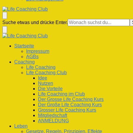
Life Coaching Club
Für Deine Lebenskompetenz
Suchst
Suche etwas und drücke Enter.
du
nach
etwas?
Life Coaching Club
Für Deine Lebenskompetenz
Startseite
Impressum
AGBs
Coaching
Life Coaching
Life Coaching Club
Idee
Nutzen
Die Vorteile
Life Coaching im Club
Der Grosse Life Coaching Kurs
Der Große Life Coaching Kurs
Grosser Life Coaching Kurs
Mitgliedschaft
ANMELDUNG
Leben
Gesetze, Regeln, Prinzipien, Effekte