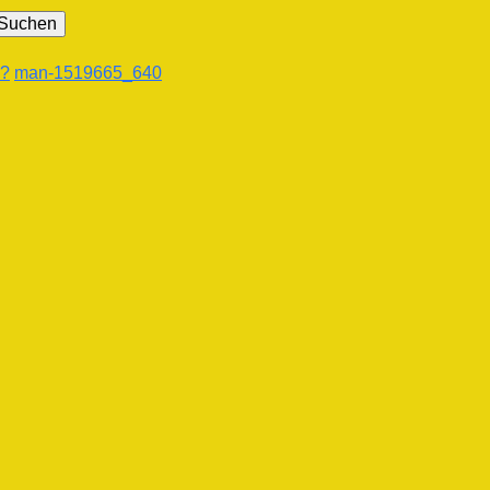
g?
man-1519665_640