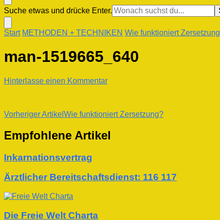
Suchst
Suche etwas und drücke Enter.
du
nach
Start
METHODEN + TECHNIKEN
Wie funktioniert Zersetzun
etwas?
man-1519665_640
zu
Hinterlasse einen Kommentar
man-
1519665_640
Beitragsnavigation
Vorheriger Artikel
Wie funktioniert Zersetzung?
Empfohlene Artikel
Inkarnationsvertrag
Ärztlicher Bereitschaftsdienst: 116 117
Die Freie Welt Charta