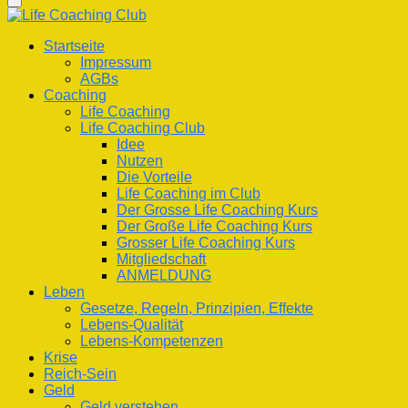
nach
etwas?
Life Coaching Club
Für Deine Lebenskompetenz
Startseite
Impressum
AGBs
Coaching
Life Coaching
Life Coaching Club
Idee
Nutzen
Die Vorteile
Life Coaching im Club
Der Grosse Life Coaching Kurs
Der Große Life Coaching Kurs
Grosser Life Coaching Kurs
Mitgliedschaft
ANMELDUNG
Leben
Gesetze, Regeln, Prinzipien, Effekte
Lebens-Qualität
Lebens-Kompetenzen
Krise
Reich-Sein
Geld
Geld verstehen