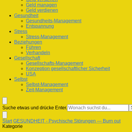
Geld managen
Geld verdienen
Gesundheit
Gesundheits-Management
Entspannung
Stress
Stress-Management
Beziehungen
Führen
Verhandeln
Gesellschaft
Gesellschafts-Management
Konzeption gesellschaftlicher Sicherheit
USA
Selbst
Selbst-Management
Zeit-Management
Suchst
Suche etwas und drücke Enter.
du
nach
Start
GESUNDHEIT
- Psychische Störungen
— Burn out
etwas?
Kategorie