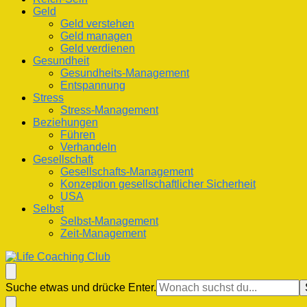
Geld
Geld verstehen
Geld managen
Geld verdienen
Gesundheit
Gesundheits-Management
Entspannung
Stress
Stress-Management
Beziehungen
Führen
Verhandeln
Gesellschaft
Gesellschafts-Management
Konzeption gesellschaftlicher Sicherheit
USA
Selbst
Selbst-Management
Zeit-Management
Life Coaching Club
Für Deine Lebenskompetenz
Suchst
Suche etwas und drücke Enter.
du