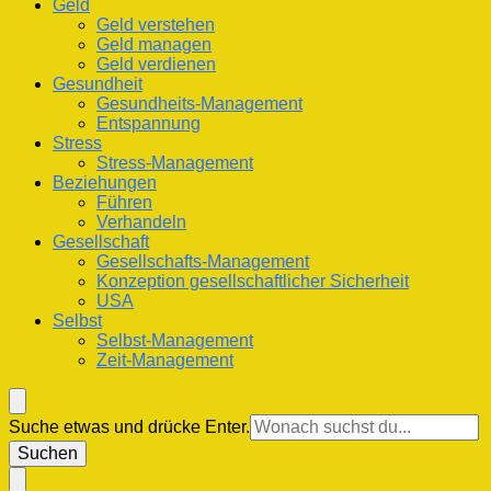
Geld
Geld verstehen
Geld managen
Geld verdienen
Gesundheit
Gesundheits-Management
Entspannung
Stress
Stress-Management
Beziehungen
Führen
Verhandeln
Gesellschaft
Gesellschafts-Management
Konzeption gesellschaftlicher Sicherheit
USA
Selbst
Selbst-Management
Zeit-Management
Suchst
Suche etwas und drücke Enter.
du
nach
etwas?