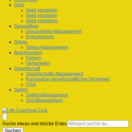
Geld
Geld verstehen
Geld managen
Geld verdienen
Gesundheit
Gesundheits-Management
Entspannung
Stress
Stress-Management
Beziehungen
Führen
Verhandeln
Gesellschaft
Gesellschafts-Management
Konzeption gesellschaftlicher Sicherheit
USA
Selbst
Selbst-Management
Zeit-Management
Life Coaching Club
Für Deine Lebenskompetenz
Suchst
Suche etwas und drücke Enter.
du