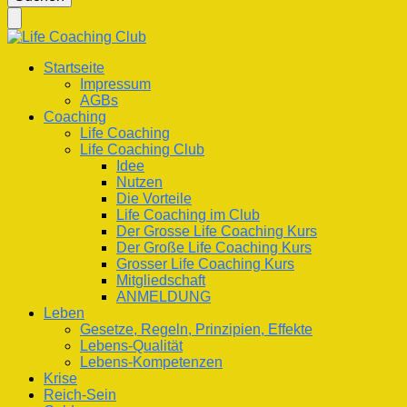
nach
etwas?
Life Coaching Club
Für Deine Lebenskompetenz
Startseite
Impressum
AGBs
Coaching
Life Coaching
Life Coaching Club
Idee
Nutzen
Die Vorteile
Life Coaching im Club
Der Grosse Life Coaching Kurs
Der Große Life Coaching Kurs
Grosser Life Coaching Kurs
Mitgliedschaft
ANMELDUNG
Leben
Gesetze, Regeln, Prinzipien, Effekte
Lebens-Qualität
Lebens-Kompetenzen
Krise
Reich-Sein