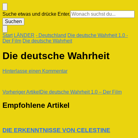
Suchst
Suche etwas und drücke Enter.
du
nach
etwas?
Start
LÄNDER
- Deutschland
Die deutsche Wahrheit 1.0 -
Der Film
Die deutsche Wahrheit
Die deutsche Wahrheit
zu
Hinterlasse einen Kommentar
Die
deutsche
Wahrheit
Beitragsnavigation
Vorheriger Artikel
Die deutsche Wahrheit 1.0 – Der Film
Empfohlene Artikel
DIE ERKENNTNISSE VON CELESTINE