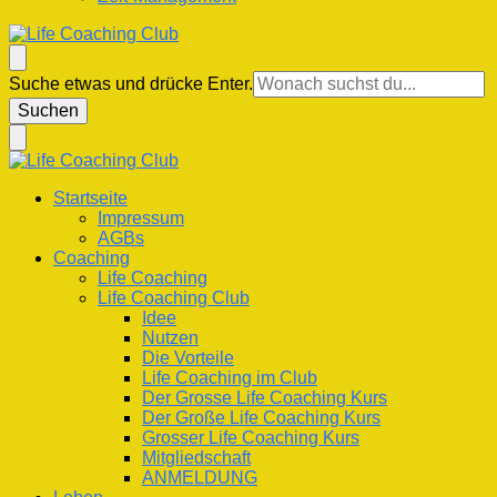
Life Coaching Club
Für Deine Lebenskompetenz
Suchst
Suche etwas und drücke Enter.
du
nach
etwas?
Life Coaching Club
Für Deine Lebenskompetenz
Startseite
Impressum
AGBs
Coaching
Life Coaching
Life Coaching Club
Idee
Nutzen
Die Vorteile
Life Coaching im Club
Der Grosse Life Coaching Kurs
Der Große Life Coaching Kurs
Grosser Life Coaching Kurs
Mitgliedschaft
ANMELDUNG