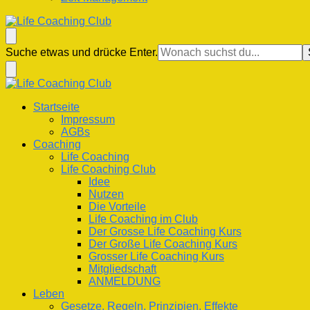
Life Coaching Club
Für Deine Lebenskompetenz
Suchst
Suche etwas und drücke Enter.
du
nach
etwas?
Life Coaching Club
Für Deine Lebenskompetenz
Startseite
Impressum
AGBs
Coaching
Life Coaching
Life Coaching Club
Idee
Nutzen
Die Vorteile
Life Coaching im Club
Der Grosse Life Coaching Kurs
Der Große Life Coaching Kurs
Grosser Life Coaching Kurs
Mitgliedschaft
ANMELDUNG
Leben
Gesetze, Regeln, Prinzipien, Effekte