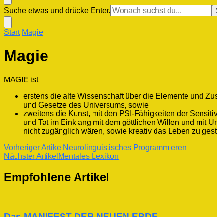
Suchst
Suche etwas und drücke Enter.
du
nach
Start
Magie
etwas?
Magie
MAGIE ist
erstens die alte Wissenschaft über die Elemente und Z
und Gesetze des Universums, sowie
zweitens die Kunst, mit den PSI-Fähigkeiten der Sensiti
und Tat im Einklang mit dem göttlichen Willen und mit U
nicht zugänglich wären, sowie kreativ das Leben zu ge
Beitragsnavigation
Vorheriger Artikel
Neurolinguistisches Programmieren
Nächster Artikel
Mentales Lexikon
Empfohlene Artikel
Das MANIFEST DER NEUEN ERDE