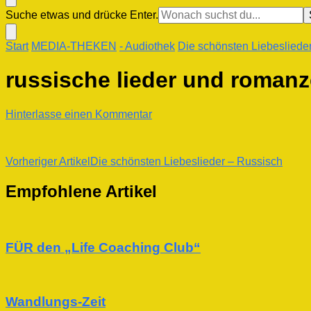
Suchst
Suche etwas und drücke Enter.
du
nach
Start
MEDIA-THEKEN
- Audiothek
Die schönsten Liebeslieder
etwas?
russische lieder und roman
zu
Hinterlasse einen Kommentar
russische
lieder
und
Beitragsnavigation
Vorheriger Artikel
Die schönsten Liebeslieder – Russisch
romanzen
Empfohlene Artikel
FÜR den „Life Coaching Club“
Wandlungs-Zeit