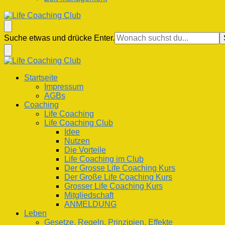
Life Coaching Club
Für Deine Lebenskompetenz
Suchst
Suche etwas und drücke Enter.
du
nach
etwas?
Life Coaching Club
Für Deine Lebenskompetenz
Startseite
Impressum
AGBs
Coaching
Life Coaching
Life Coaching Club
Idee
Nutzen
Die Vorteile
Life Coaching im Club
Der Grosse Life Coaching Kurs
Der Große Life Coaching Kurs
Grosser Life Coaching Kurs
Mitgliedschaft
ANMELDUNG
Leben
Gesetze, Regeln, Prinzipien, Effekte