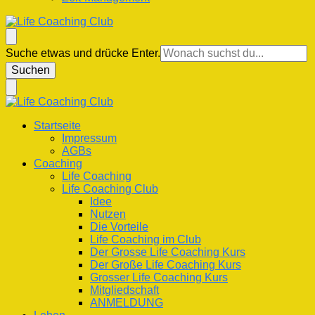
Life Coaching Club
Für Deine Lebenskompetenz
Suchst
Suche etwas und drücke Enter.
du
nach
etwas?
Life Coaching Club
Für Deine Lebenskompetenz
Startseite
Impressum
AGBs
Coaching
Life Coaching
Life Coaching Club
Idee
Nutzen
Die Vorteile
Life Coaching im Club
Der Grosse Life Coaching Kurs
Der Große Life Coaching Kurs
Grosser Life Coaching Kurs
Mitgliedschaft
ANMELDUNG