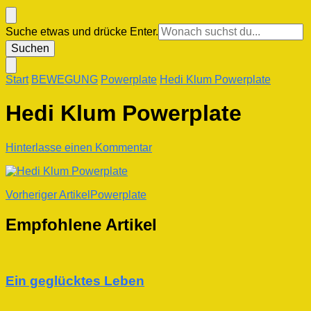
Suchst
Suche etwas und drücke Enter.
du
nach
etwas?
Start
BEWEGUNG
Powerplate
Hedi Klum Powerplate
Hedi Klum Powerplate
zu
Hinterlasse einen Kommentar
Hedi
Klum
Powerplate
Beitragsnavigation
Vorheriger Artikel
Powerplate
Empfohlene Artikel
Ein geglücktes Leben