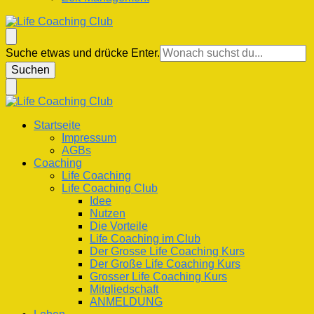
Life Coaching Club
Für Deine Lebenskompetenz
Suchst
Suche etwas und drücke Enter.
du
nach
etwas?
Life Coaching Club
Für Deine Lebenskompetenz
Startseite
Impressum
AGBs
Coaching
Life Coaching
Life Coaching Club
Idee
Nutzen
Die Vorteile
Life Coaching im Club
Der Grosse Life Coaching Kurs
Der Große Life Coaching Kurs
Grosser Life Coaching Kurs
Mitgliedschaft
ANMELDUNG