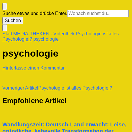
Suchst
Suche etwas und drücke Enter.
du
nach
etwas?
Start
MEDIA-THEKEN
- Videothek
Psychologie ist alles
Psychologie!?
psychologie
psychologie
zu
Hinterlasse einen Kommentar
psychologie
Beitragsnavigation
Vorheriger Artikel
Psychologie ist alles Psychologie!?
Empfohlene Artikel
Wandlungszeit: Deutsch-Land erwacht: Leise,
gründliche, liebevolle Transformation der