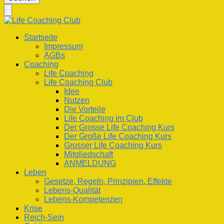
nach
etwas?
Life Coaching Club
Für Deine Lebenskompetenz
Startseite
Impressum
AGBs
Coaching
Life Coaching
Life Coaching Club
Idee
Nutzen
Die Vorteile
Life Coaching im Club
Der Grosse Life Coaching Kurs
Der Große Life Coaching Kurs
Grosser Life Coaching Kurs
Mitgliedschaft
ANMELDUNG
Leben
Gesetze, Regeln, Prinzipien, Effekte
Lebens-Qualität
Lebens-Kompetenzen
Krise
Reich-Sein