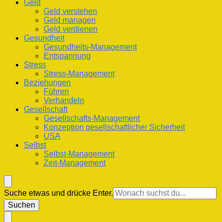
Geld
Geld verstehen
Geld managen
Geld verdienen
Gesundheit
Gesundheits-Management
Entspannung
Stress
Stress-Management
Beziehungen
Führen
Verhandeln
Gesellschaft
Gesellschafts-Management
Konzeption gesellschaftlicher Sicherheit
USA
Selbst
Selbst-Management
Zeit-Management
Suchst
Suche etwas und drücke Enter.
du
nach
etwas?