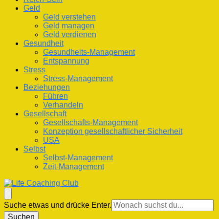
Geld
Geld verstehen
Geld managen
Geld verdienen
Gesundheit
Gesundheits-Management
Entspannung
Stress
Stress-Management
Beziehungen
Führen
Verhandeln
Gesellschaft
Gesellschafts-Management
Konzeption gesellschaftlicher Sicherheit
USA
Selbst
Selbst-Management
Zeit-Management
Life Coaching Club
Für Deine Lebenskompetenz
Suchst
Suche etwas und drücke Enter.
du