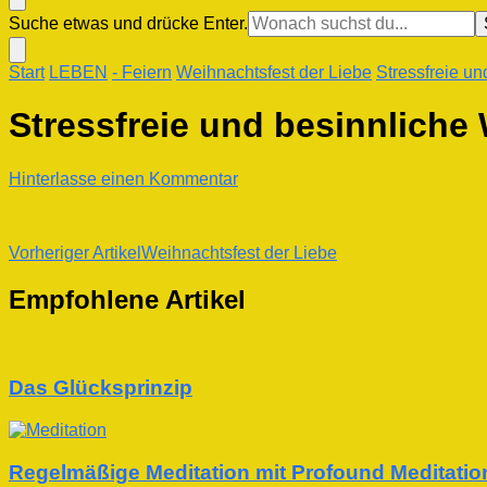
Suchst
Suche etwas und drücke Enter.
du
nach
Start
LEBEN
- Feiern
Weihnachtsfest der Liebe
Stressfreie u
etwas?
Stressfreie und besinnliche
zu
Hinterlasse einen Kommentar
Stressfreie
und
besinnliche
Beitragsnavigation
Vorheriger Artikel
Weihnachtsfest der Liebe
Weihnachten
22
Empfohlene Artikel
Das Glücksprinzip
Regelmäßige Meditation mit Profound Meditati