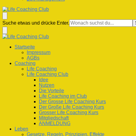
Life Coaching Club
Für Deine Lebenskompetenz
Suchst
Suche etwas und drücke Enter.
du
nach
etwas?
Life Coaching Club
Für Deine Lebenskompetenz
Startseite
Impressum
AGBs
Coaching
Life Coaching
Life Coaching Club
Idee
Nutzen
Die Vorteile
Life Coaching im Club
Der Grosse Life Coaching Kurs
Der Große Life Coaching Kurs
Grosser Life Coaching Kurs
Mitgliedschaft
ANMELDUNG
Leben
Gesetze, Regeln, Prinzipien, Effekte