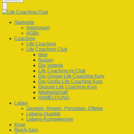
nach
etwas?
Life Coaching Club
Für Deine Lebenskompetenz
Startseite
Impressum
AGBs
Coaching
Life Coaching
Life Coaching Club
Idee
Nutzen
Die Vorteile
Life Coaching im Club
Der Grosse Life Coaching Kurs
Der Große Life Coaching Kurs
Grosser Life Coaching Kurs
Mitgliedschaft
ANMELDUNG
Leben
Gesetze, Regeln, Prinzipien, Effekte
Lebens-Qualität
Lebens-Kompetenzen
Krise
Reich-Sein