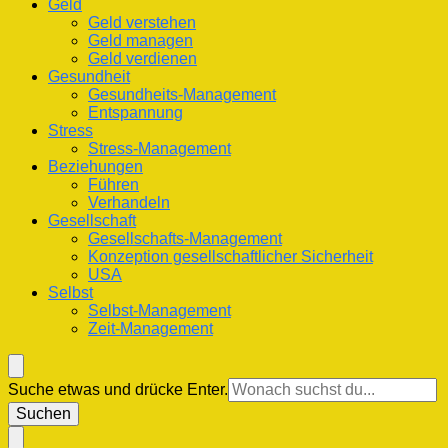
Geld
Geld verstehen
Geld managen
Geld verdienen
Gesundheit
Gesundheits-Management
Entspannung
Stress
Stress-Management
Beziehungen
Führen
Verhandeln
Gesellschaft
Gesellschafts-Management
Konzeption gesellschaftlicher Sicherheit
USA
Selbst
Selbst-Management
Zeit-Management
Suchst
Suche etwas und drücke Enter.
du
nach
etwas?