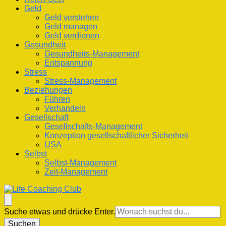
Geld
Geld verstehen
Geld managen
Geld verdienen
Gesundheit
Gesundheits-Management
Entspannung
Stress
Stress-Management
Beziehungen
Führen
Verhandeln
Gesellschaft
Gesellschafts-Management
Konzeption gesellschaftlicher Sicherheit
USA
Selbst
Selbst-Management
Zeit-Management
Life Coaching Club
Für Deine Lebenskompetenz
Suchst
Suche etwas und drücke Enter.
du