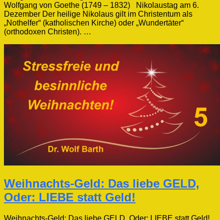
Wolfgang von Goethe (1749 – 1832) Nikolaustag am 6.
Dezember Der heilige Nikolaus gilt im Christentum als
„Nothelfer“ (katholischen Kirche) oder „Wundertäter“
(orthodoxen Christen). …
Weihnachts-Geld: Das liebe GELD,
Oder: LIEBE statt Geld!
Weihnachts-Geld: Das liebe GELD, Oder: LIEBE statt Geld!