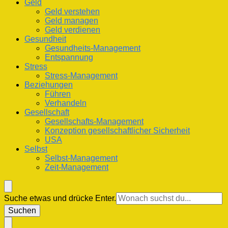
Geld
Geld verstehen
Geld managen
Geld verdienen
Gesundheit
Gesundheits-Management
Entspannung
Stress
Stress-Management
Beziehungen
Führen
Verhandeln
Gesellschaft
Gesellschafts-Management
Konzeption gesellschaftlicher Sicherheit
USA
Selbst
Selbst-Management
Zeit-Management
Suchst
Suche etwas und drücke Enter.
du
nach
etwas?