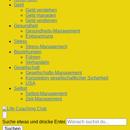
Geld
Geld verstehen
Geld managen
Geld verdienen
Gesundheit
Gesundheits-Management
Entspannung
Stress
Stress-Management
Beziehungen
Führen
Verhandeln
Gesellschaft
Gesellschafts-Management
Konzeption gesellschaftlicher Sicherheit
USA
Selbst
Selbst-Management
Zeit-Management
Life Coaching Club
Für Deine Lebenskompetenz
Suchst
Suche etwas und drücke Enter.
du