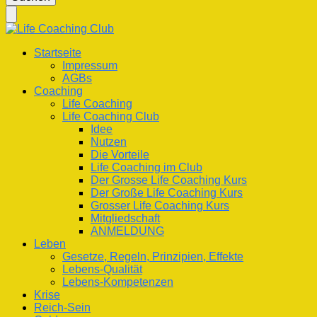
nach
etwas?
Life Coaching Club
Für Deine Lebenskompetenz
Startseite
Impressum
AGBs
Coaching
Life Coaching
Life Coaching Club
Idee
Nutzen
Die Vorteile
Life Coaching im Club
Der Grosse Life Coaching Kurs
Der Große Life Coaching Kurs
Grosser Life Coaching Kurs
Mitgliedschaft
ANMELDUNG
Leben
Gesetze, Regeln, Prinzipien, Effekte
Lebens-Qualität
Lebens-Kompetenzen
Krise
Reich-Sein