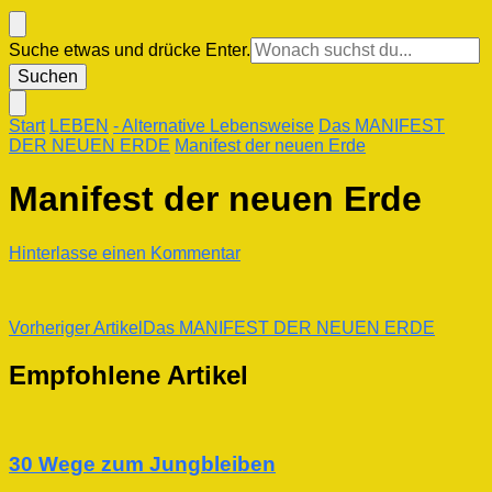
Suchst
Suche etwas und drücke Enter.
du
nach
etwas?
Start
LEBEN
- Alternative Lebensweise
Das MANIFEST
DER NEUEN ERDE
Manifest der neuen Erde
Manifest der neuen Erde
zu
Hinterlasse einen Kommentar
Manifest
der
neuen
Beitragsnavigation
Vorheriger Artikel
Das MANIFEST DER NEUEN ERDE
Erde
Empfohlene Artikel
30 Wege zum Jungbleiben