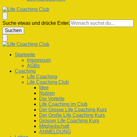
Life Coaching Club
Für Deine Lebenskompetenz
Suchst
Suche etwas und drücke Enter.
du
nach
etwas?
Life Coaching Club
Für Deine Lebenskompetenz
Startseite
Impressum
AGBs
Coaching
Life Coaching
Life Coaching Club
Idee
Nutzen
Die Vorteile
Life Coaching im Club
Der Grosse Life Coaching Kurs
Der Große Life Coaching Kurs
Grosser Life Coaching Kurs
Mitgliedschaft
ANMELDUNG