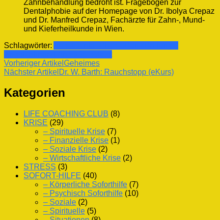
Zahnbehandlung bedroht ist. Fragebogen zur
Dentalphobie auf der Homepage von Dr. Ibolya Crepaz
und Dr. Manfred Crepaz, Fachärzte für Zahn-, Mund-
und Kieferheilkunde in Wien.
Schlagwörter:
Angst
Dental-Phobie
Panik
Prüfungs-
Angst
Zahnarzt-Angst
Selbsttest
Beitragsnavigation
Vorheriger Artikel
Geheimes
Nächster Artikel
Dr. W. Barth: Rauchstopp (eKurs)
Kategorien
LIFE COACHING CLUB
(8)
KRISE
(29)
– Spirituelle Krise
(7)
– Finanzielle Krise
(1)
– Soziale Krise
(2)
– Wirtschaftliche Krise
(2)
STRESS
(3)
SOFORT-HILFE
(40)
– Körperliche Soforthilfe
(7)
– Psychisch Soforthilfe
(10)
– Soziale
(2)
– Spirituelle
(5)
– Situationen
(8)