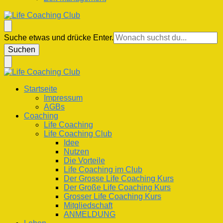
Life Coaching Club
Für Deine Lebenskompetenz
Suchst
Suche etwas und drücke Enter.
du
nach
etwas?
Life Coaching Club
Für Deine Lebenskompetenz
Startseite
Impressum
AGBs
Coaching
Life Coaching
Life Coaching Club
Idee
Nutzen
Die Vorteile
Life Coaching im Club
Der Grosse Life Coaching Kurs
Der Große Life Coaching Kurs
Grosser Life Coaching Kurs
Mitgliedschaft
ANMELDUNG