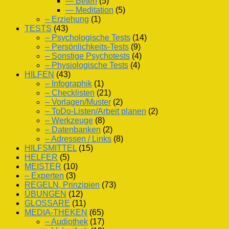
— Beten
(5)
— Meditation
(5)
– Erziehung
(1)
TESTS
(43)
– Psychologische Tests
(14)
– Persönlichkeits-Tests
(9)
– Sonstige Psychotests
(4)
– Physiologische Tests
(4)
HILFEN
(43)
– Infographik
(1)
– Checklisten
(21)
– Vorlagen/Muster
(2)
– ToDo-Listen/Arbeit planen
(2)
– Werkzeuge
(8)
– Datenbanken
(2)
– Adressen / Links
(8)
HILFSMITTEL
(15)
HELFER
(5)
MEISTER
(10)
– Experten
(3)
REGELN, Prinzipien
(73)
ÜBUNGEN
(12)
GLOSSARE
(11)
MEDIA-THEKEN
(65)
– Audiothek
(17)