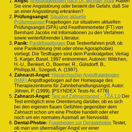
Angst
:
Angstfragebogen nach Dr. Michael Stark
Haben
Sie eine Angststörung oder besteht die Gefahr, daß Sie
an einer Angsstörung erkranken?
Prüfungsangst
:
Situative aktuelle
Prüfungsangst
Fragebogen zur situativen aktuellen
Prüfungsangst (SPA) und Fearthermometer (FT) von
Bernhard Jacobs mit Informationen zu den Verfahren
sowie weiterführender Literatur.
Panik:
Panikfragebogen
Das Testverfahren prüft, ob
eine Panikstörung (mit oder ohne Agoraphobie)
vorliegt. Die Testfragen sind dem Panikratgeber, Verlag
S. Karger, Basel, 1997 entnommen. Autoren: Wittchen,
H.-U., Benkert, O., Boerner, R., Gülsdorff, B.,
Phillipp,M., Szegedi, A. (1997).
Zahnarzt-Angst:
Hierarchischer Angstfragebogen
(HAF)
Angstfragebogen auf der Homepage des
Therapiezentrums für Zahnbehandlungsangst. Autor:
Jöhren, P. (1999). [PSYNDEX Tests-Nr. 4776]
Zahnarzt-Angst:
Test auf Zahnarztangst – TZA 1.0
Der
Test ermöglich eine Orientierung darüber, ob es sich
bei den eigenen flauen Gefühlen gegenüber dem
Zahnarzt schon um eine Phobie handelt oder eher
noch um ein normales Ausmaß an Nervosität.
Dental-Phobie:
Fragebogen zur Dentalphobie
Testet,
ob man von übermäßiger Angst vor einer