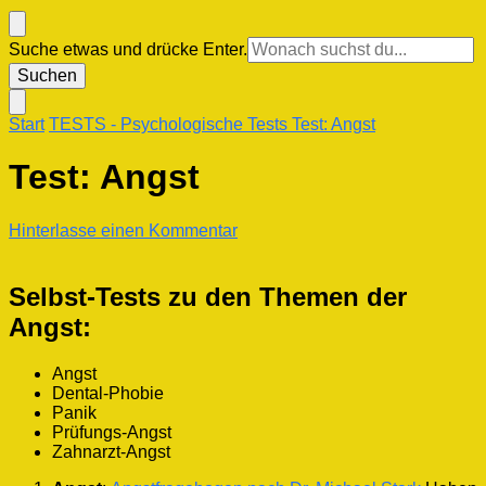
Suchst
Suche etwas und drücke Enter.
du
nach
etwas?
Start
TESTS
- Psychologische Tests
Test: Angst
Test: Angst
zu
Hinterlasse einen Kommentar
Test:
Angst
Selbst-Tests zu den Themen der
Angst:
Angst
Dental-Phobie
Panik
Prüfungs-Angst
Zahnarzt-Angst