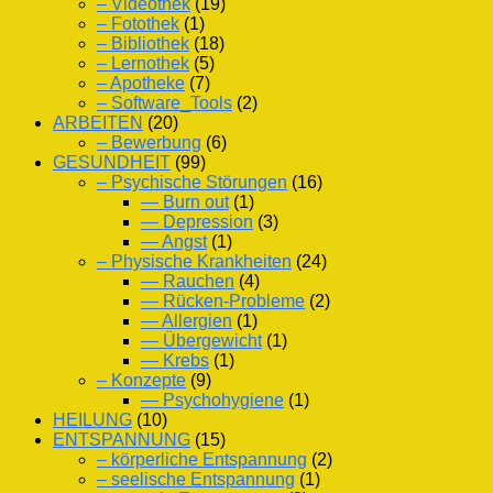
– Videothek
(19)
– Fotothek
(1)
– Bibliothek
(18)
– Lernothek
(5)
– Apotheke
(7)
– Software_Tools
(2)
ARBEITEN
(20)
– Bewerbung
(6)
GESUNDHEIT
(99)
– Psychische Störungen
(16)
— Burn out
(1)
— Depression
(3)
— Angst
(1)
– Physische Krankheiten
(24)
— Rauchen
(4)
— Rücken-Probleme
(2)
— Allergien
(1)
— Übergewicht
(1)
— Krebs
(1)
– Konzepte
(9)
— Psychohygiene
(1)
HEILUNG
(10)
ENTSPANNUNG
(15)
– körperliche Entspannung
(2)
– seelische Entspannung
(1)