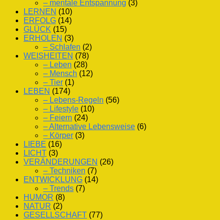
– mentale Entspannung
(3)
LERNEN
(10)
ERFOLG
(14)
GLÜCK
(15)
ERHOLEN
(3)
– Schlafen
(2)
WEISHEITEN
(78)
– Leben
(28)
– Mensch
(12)
– Tier
(1)
LEBEN
(174)
– Lebens-Regeln
(56)
– Lifestyle
(10)
– Feiern
(24)
– Alternative Lebensweise
(6)
– Körper
(3)
LIEBE
(16)
LICHT
(3)
VERÄNDERUNGEN
(26)
– Techniken
(7)
ENTWICKLUNG
(14)
– Trends
(7)
HUMOR
(8)
NATUR
(2)
GESELLSCHAFT
(77)