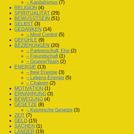
– Kapitalismus
(7)
RELIGION
(4)
SPIRITUALITÄT
(29)
BEWUSSTSEIN
(51)
SELBST
(3)
GEDANKEN
(14)
– Mind Control
(5)
GEFÜHLE
(9)
BEZIEHUNGEN
(20)
– Partnerschaft, Ehe
(2)
– Freundschaft
(1)
– Gruppe/Team
(2)
ENERGIE
(13)
– freie Energie
(3)
– Lebens-Energie
(5)
– Chakren
(2)
MOTIVATION
(1)
ERNÄHRUNG
(3)
BEWEGUNG
(4)
GESETZE
(8)
– Kosmische Gesetze
(3)
ZEIT
(7)
GELD
(15)
SACHEN
(1)
LÄNDER
(19)