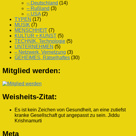
– Deutschland
(14)
– Rußland
(3)
– USA
(2)
TYPEN
(17)
MUSIK
(7)
MENSCHHEIT
(7)
KULTUR + KUNST
(5)
TECHNIK, Technologie
(5)
UNTERNEHMEN
(5)
– Netzwerk, Vernetzung
(3)
GEHEIMES, Rätselhaftes
(30)
Mitglied werden:
Weisheits-Zitat:
Es ist kein Zeichen von Gesundheit, an eine zutiefst
kranke Gesellschaft gut angepasst zu sein.
Jiddu
Krishnamurti
Meta