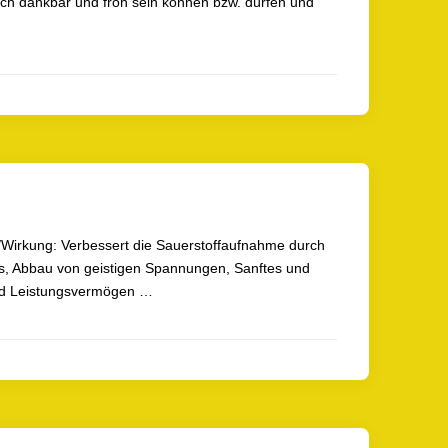
lich dankbar und froh sein können bzw. dürfen und
l/Wirkung: Verbessert die Sauerstoffaufnahme durch
ns, Abbau von geistigen Spannungen, Sanftes und
nd Leistungsvermögen …