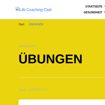
STARTSEITE
GESUNDHEIT
Life Coaching Club
Für Deine Lebenskompetenz
Start
ÜBUNGEN
KATEGORIE
ÜBUNGEN
Zeigt: 12 RESULTS