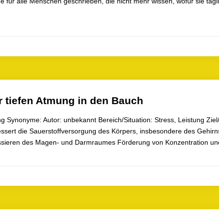
 für alle Menschen geschrieben, die nicht mehr wissen, wofür sie täg
r tiefen Atmung in den Bauch
 Synonyme: Autor: unbekannt Bereich/Situation: Stress, Leistung Zie
essert die Sauerstoffversorgung des Körpers, insbesondere des Gehir
ssieren des Magen- und Darmraumes Förderung von Konzentration u