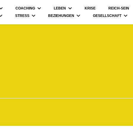
COACHING
LEBEN
KRISE
REICH-SEIN
STRESS
BEZIEHUNGEN
GESELLSCHAFT