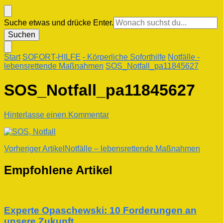
Suchst
Suche etwas und drücke Enter.
du
nach
etwas?
Start
SOFORT-HILFE
- Körperliche Soforthilfe
Notfälle -
lebensrettende Maßnahmen
SOS_Notfall_pa11845627
SOS_Notfall_pa11845627
zu
Hinterlasse einen Kommentar
SOS_Notfall_pa11845627
Beitragsnavigation
Vorheriger Artikel
Notfälle – lebensrettende Maßnahmen
Empfohlene Artikel
Experte Opaschewski: 10 Forderungen an
unsere Zukunft