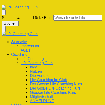
Life Coaching Club
Für Deine Lebenskompetenz
Suchst
Suche etwas und drücke Enter.
du
nach
etwas?
Life Coaching Club
Für Deine Lebenskompetenz
Startseite
Impressum
AGBs
Coaching
Life Coaching
Life Coaching Club
Idee
Nutzen
Die Vorteile
Life Coaching im Club
Der Grosse Life Coaching Kurs
Der Große Life Coaching Kurs
Grosser Life Coaching Kurs
Mitgliedschaft
ANMELDUNG