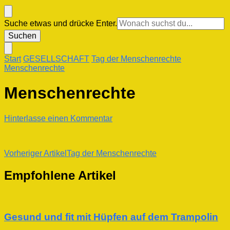
Suchst
Suche etwas und drücke Enter.
du
nach
etwas?
Start
GESELLSCHAFT
Tag der Menschenrechte
Menschenrechte
Menschenrechte
zu
Hinterlasse einen Kommentar
Menschenrechte
Beitragsnavigation
Vorheriger Artikel
Tag der Menschenrechte
Empfohlene Artikel
Gesund und fit mit Hüpfen auf dem Trampolin