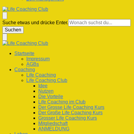
Life Coaching Club
Für Deine Lebenskompetenz
Suchst
Suche etwas und drücke Enter.
du
nach
etwas?
Life Coaching Club
Für Deine Lebenskompetenz
Startseite
Impressum
AGBs
Coaching
Life Coaching
Life Coaching Club
Idee
Nutzen
Die Vorteile
Life Coaching im Club
Der Grosse Life Coaching Kurs
Der Große Life Coaching Kurs
Grosser Life Coaching Kurs
Mitgliedschaft
ANMELDUNG