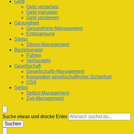
Geld
Geld verstehen
Geld managen
Geld verdienen
Gesundheit
Gesundheits-Management
Entspannung
Stress
Stress-Management
Beziehungen
Führen
Verhandeln
Gesellschaft
Gesellschafts-Management
Konzeption gesellschaftlicher Sicherheit
USA
Selbst
Selbst-Management
Zeit-Management
Suchst
Suche etwas und drücke Enter.
du
nach
etwas?