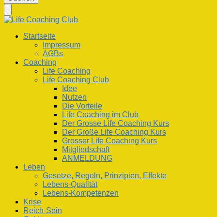
nach
etwas?
Life Coaching Club
Für Deine Lebenskompetenz
Startseite
Impressum
AGBs
Coaching
Life Coaching
Life Coaching Club
Idee
Nutzen
Die Vorteile
Life Coaching im Club
Der Grosse Life Coaching Kurs
Der Große Life Coaching Kurs
Grosser Life Coaching Kurs
Mitgliedschaft
ANMELDUNG
Leben
Gesetze, Regeln, Prinzipien, Effekte
Lebens-Qualität
Lebens-Kompetenzen
Krise
Reich-Sein