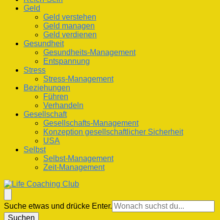
Geld
Geld verstehen
Geld managen
Geld verdienen
Gesundheit
Gesundheits-Management
Entspannung
Stress
Stress-Management
Beziehungen
Führen
Verhandeln
Gesellschaft
Gesellschafts-Management
Konzeption gesellschaftlicher Sicherheit
USA
Selbst
Selbst-Management
Zeit-Management
Life Coaching Club
Für Deine Lebenskompetenz
Suchst
Suche etwas und drücke Enter.
du