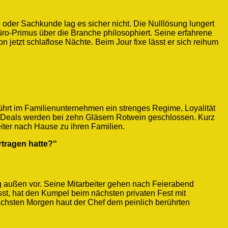
 oder Sachkunde lag es sicher nicht. Die Nulllösung lungert
o-Primus über die Branche philosophiert. Seine erfahrene
on jetzt schlaflose Nächte. Beim Jour fixe lässt er sich reihum
führt im Familienunternehmen ein strenges Regime, Loyalität
ige Deals werden bei zehn Gläsern Rotwein geschlossen. Kurz
eiter nach Hause zu ihren Familien.
rtragen hatte?“
ig außen vor. Seine Mitarbeiter gehen nach Feierabend
sst, hat den Kumpel beim nächsten privaten Fest mit
chsten Morgen haut der Chef dem peinlich berührten