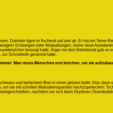
n. Dahinter tigert er fluchend auf und ab. Er hat ein Terror-Re
it eisigem Schweigen oder Wutwallungen. Seine neue Assistenti
arkkeulchen besorgt hatte. Ärger mit dem Betriebsrat gab es e
, zur Schrottreife gerammt hatte.
a immer: Man muss Menschen erst brechen, um sie aufzubau
chwanz und beherztem Biss in einen grünen Apfel. Klar, dass si
is, um sie mit schrillen Motivationsparolen hochzupeitschen: Ts
krankgeschrieben, nachdem sie sich beim Skydiven (Teambuildi