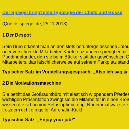
Der Spiegel bringt eine Typologie der Chefs und Bosse
(Quelle: spiegel.de, 25.11.2013)
1 Der Despot
Sein Büro erkennt man an den stets heruntergelassenen Jalousie
oder verschreckte Mitarbeiter. Konferenzrunden sprengt er m
Puddingplunder, den sie beim Bäcker statt der gewünschten Qu
Mitarbeiters, das fälschlicherweise auf seinem Parkplatz stand
Typischer Satz im Vorstellungsgespräch: „Also ich sag j
2 Die Motivationsmaschine
Sie betritt das Großraumbüro mit elastisch wippendem Pferdes
wichtigen Präsentation zwingt sie die Mitarbeiter in einen Kre
wissen die schon von Selbstoptimierung. Nur einmal war sie 
trotzdem echt ein geiler Adrenalin-Kick!
Typischer Satz: „Enjoy your job!“