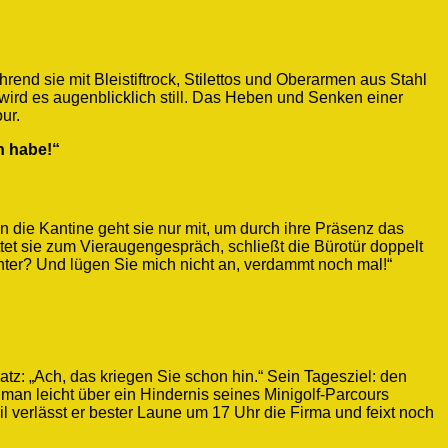
hrend sie mit Bleistiftrock, Stilettos und Oberarmen aus Stahl
ird es augenblicklich still. Das Heben und Senken einer
ur.
n habe!“
 In die Kantine geht sie nur mit, um durch ihre Präsenz das
tet sie zum Vieraugengespräch, schließt die Bürotür doppelt
nter? Und lügen Sie mich nicht an, verdammt noch mal!“
atz: „Ach, das kriegen Sie schon hin.“ Sein Tagesziel: den
man leicht über ein Hindernis seines Minigolf-Parcours
l verlässt er bester Laune um 17 Uhr die Firma und feixt noch