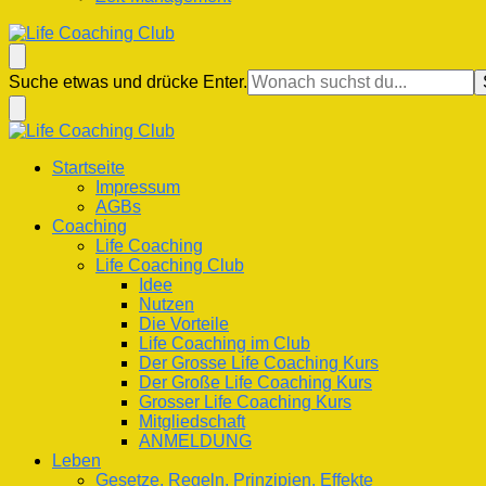
Life Coaching Club
Für Deine Lebenskompetenz
Suchst
Suche etwas und drücke Enter.
du
nach
etwas?
Life Coaching Club
Für Deine Lebenskompetenz
Startseite
Impressum
AGBs
Coaching
Life Coaching
Life Coaching Club
Idee
Nutzen
Die Vorteile
Life Coaching im Club
Der Grosse Life Coaching Kurs
Der Große Life Coaching Kurs
Grosser Life Coaching Kurs
Mitgliedschaft
ANMELDUNG
Leben
Gesetze, Regeln, Prinzipien, Effekte