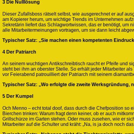
3 Die Nulllösung
Dieser Zufallsboss rätselt selbst, wie ausgerechnet er auf au
am Kopierer herum, um wichtige Trends im Unternehmen aufzu
Sekretärin liefert das Schlagwortwissen, das er benötigt, um ni
alle Mitarbeitermeinungen vortragen, um sie dann leicht abg
Typischer Satz: „Sie machen einen kompetenten Eindruck.
4 Der Patriarch
An seinem wuchtigen Antikschreibtisch raucht er Pfeife und si
steht bei ihm an oberster Stelle. So erhält jeder Mitarbeite
vor Feierabend patrouilliert der Patriarch mit seinem diamant
Typischer Satz: „Wo erfolgte die zweite Werksgründung, 
5 Der Kumpel
Och Menno – echt total doof, dass durch die Chefposition so 
Bierchen trinken: Warum fragt denn keiner, ob er auch mitkom
Grillschürze im Garten stehen. Oder muss zusehen, wie er s
Mitarbeiter auf die Schulter und kräht: „Na, is ja doch noch 