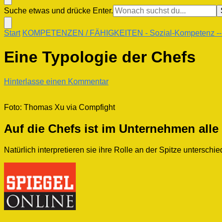
Suchst
Suche etwas und drücke Enter.
du
nach
Start
KOMPETENZEN / FÄHIGKEITEN
- Sozial-Kompetenz
-
etwas?
Eine Typologie der Chefs
zu
Hinterlasse einen Kommentar
Eine
Typologie
Foto: Thomas Xu via Compfight
der
Chefs
Auf die Chefs ist im Unternehmen alle 
Natürlich interpretieren sie ihre Rolle an der Spitze unters