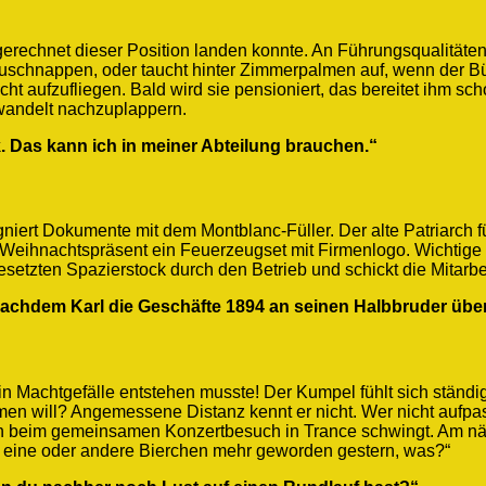
sgerechnet dieser Position landen konnte. An Führungsqualitäten
schnappen, oder taucht hinter Zimmerpalmen auf, wenn der Bür
cht aufzufliegen. Bald wird sie pensioniert, das bereitet ihm sch
ewandelt nachzuplappern.
 Das kann ich in meiner Abteilung brauchen.“
gniert Dokumente mit dem Montblanc-Füller. Der alte Patriarch 
r als Weihnachtspräsent ein Feuerzeugset mit Firmenlogo. Wicht
besetzten Spazierstock durch den Betrieb und schickt die Mitarb
nachdem Karl die Geschäfte 1894 an seinen Halbbruder übe
ein Machtgefälle entstehen musste! Der Kumpel fühlt sich ständ
men will? Angemessene Distanz kennt er nicht. Wer nicht aufpa
ich beim gemeinsamen Konzertbesuch in Trance schwingt. Am nä
das eine oder andere Bierchen mehr geworden gestern, was?“