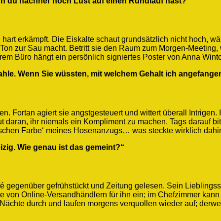
enn du nachher noch Lust auf einen Rundlauf hast?“
 hart erkämpft. Die Eiskalte schaut grundsätzlich nicht hoch, wä
 Ton zur Sau macht. Betritt sie den Raum zum Morgen-Meeting, w
hrem Büro hängt ein persönlich signiertes Poster von Anna Winto
zahle. Wenn Sie wüssten, mit welchem Gehalt ich angefange
. Fortan agiert sie angstgesteuert und wittert überall Intrigen.
t daran, ihr niemals ein Kompliment zu machen. Tags darauf bit
frischen Farbe‘ meines Hosenanzugs… was steckte wirklich dahi
eizig. Wie genau ist das gemeint?“
Café gegenüber gefrühstückt und Zeitung gelesen. Sein Lieblingss
e von Online-Versandhändlern für ihn ein; im Chefzimmer kann 
 Nächte durch und laufen morgens verquollen wieder auf; derwei