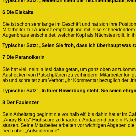
Typischer Satz: „Nebenan steht die Tischtennisplatte, w
6 Die Eiskalte
Sie ist schon sehr lange im Geschäft und hat sich ihre Position
Mitarbeiter zur Audienz empfängt und mit leise schneidendem
Augenbraue entscheidet, welcher Kopf als Nächstes rollt. In i
Typischer Satz: „Seien Sie froh, dass ich überhaupt was 
7 Die Paranoikerin
Sie hat viel, nein: alles! dafür getan, um ganz oben anzukommen
Aushecken von Putschplänen zu verhindern. Mitarbeiter tun gu
ab und schreitet zum Verhör: „Ihr Kommentar bezüglich der ‚
Typischer Satz: „In Ihrer Bewerbung steht, Sie seien ehrg
8 Der Faulenzer
Sein Arbeitstag beginnt nie vor halb elf, bis dahin hat er im 
„Angry Birds“-Highscore zu knacken. Andauernd trudeln Paket
stürzen. Seine Mitarbeiter arbeiten vor wichtigen Abgaben die
frech über „Außentermine“.