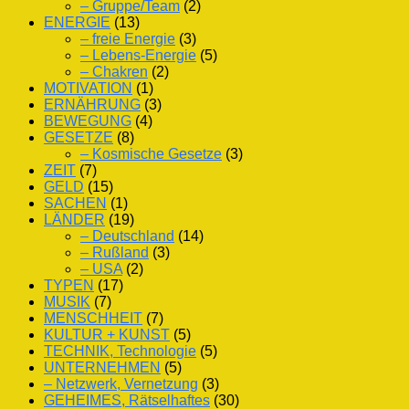
– Gruppe/Team
(2)
ENERGIE
(13)
– freie Energie
(3)
– Lebens-Energie
(5)
– Chakren
(2)
MOTIVATION
(1)
ERNÄHRUNG
(3)
BEWEGUNG
(4)
GESETZE
(8)
– Kosmische Gesetze
(3)
ZEIT
(7)
GELD
(15)
SACHEN
(1)
LÄNDER
(19)
– Deutschland
(14)
– Rußland
(3)
– USA
(2)
TYPEN
(17)
MUSIK
(7)
MENSCHHEIT
(7)
KULTUR + KUNST
(5)
TECHNIK, Technologie
(5)
UNTERNEHMEN
(5)
– Netzwerk, Vernetzung
(3)
GEHEIMES, Rätselhaftes
(30)