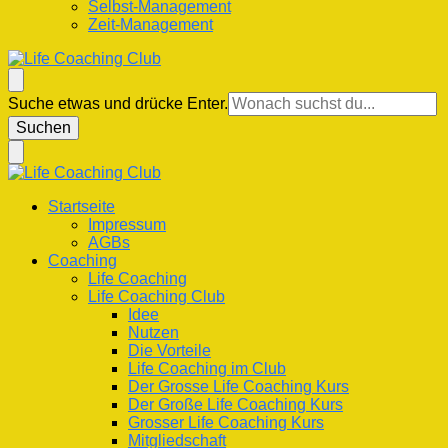
Selbst-Management
Zeit-Management
Life Coaching Club
Für Deine Lebenskompetenz
Suchst
Suche etwas und drücke Enter.
du
nach
etwas?
Life Coaching Club
Für Deine Lebenskompetenz
Startseite
Impressum
AGBs
Coaching
Life Coaching
Life Coaching Club
Idee
Nutzen
Die Vorteile
Life Coaching im Club
Der Grosse Life Coaching Kurs
Der Große Life Coaching Kurs
Grosser Life Coaching Kurs
Mitgliedschaft