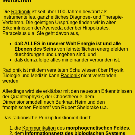
INFORMATIONSNETZ
des
Die
Radionik
ist seit über 100 Jahren bewährt als
Menschen
instrumentelles, ganzheitliches Diagnose- und Therapie-
Verfahren. Die geistigen Ursprünge finden wir in alten
Erkenntnissen der Ayurveda oder bei Hippokrates,
Paracelsus u.a. Sie geht davon aus,
daß ALLES in unserer Welt Energie ist und alle
Ebenen des Seins
von feinstofflichen energiefeldern
durchdrungen und umgeben sind, und
daß demzufolge alles mineinander verbunden ist.
Radionik
ist mit dem veralteten Schulwissen über Physik,
Biologie und Medizin kann
Radionik
nicht verstanden
werden.
Allerdings wird sie erklärbar mit den neuesten Erkenntnissen
der Quantenphysik, der Chaostheorie, dem
Dimensionsmodell nach Burkhart Heim und den
“morphischen Feldern” von Rupert Sheldrake u.a.
Das radionische Prinzip funktioniert durch
die
Kommunikation
des
morphogenetischen Feldes
,
dem
Informationsnetz des biologischen Systems