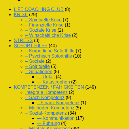
LIFE COACHING CLUB
(8)
KRISE
(29)
– Spirituelle Krise
(7)
– Finanzielle Krise
(1)
– Soziale Krise
(2)
– Wirtschaftliche Krise
(2)
STRESS
(3)
SOFORT-HILFE
(40)
– Körperliche Soforthilfe
(7)
– Psychisch Soforthilfe
(10)
– Soziale
(2)
– Spirituelle
(5)
– Situationen
(8)
— Unfall
(4)
— Katastrophen
(2)
KOMPETENZEN / FÄHIGKEITEN
(149)
Integrale Kompetenz
(2)
– Sach-Kompetenz
(9)
– Finanz-Kompetenz
(1)
– Methoden-Kompetenz
(5)
– Sozial-Kompetenz
(34)
— Kommunikation
(17)
— Führung
(4)
– Mentale Kompetenz
(38)