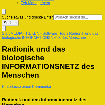
Zeit-Management
Suchst
Suche etwas und drücke Enter.
du
nach
etwas?
Start
MEDIA-THEKEN
- Software_Tools
Radionik und das
biologische INFORMATIONSNETZ des Menschen
Radionik und das
biologische
INFORMATIONSNETZ des
Menschen
zu
Hinterlasse einen Kommentar
Radionik
und
das
Radionik und das Informationsnetz des
biologische
Menschen