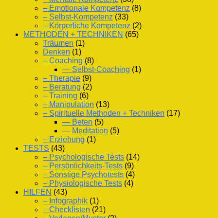
– Emotionale Kompetenz
(8)
– Selbst-Kompetenz
(33)
– Körperliche Kompetenz
(2)
METHODEN + TECHNIKEN
(65)
Träumen
(1)
Denken
(1)
– Coaching
(8)
— Selbst-Coaching
(1)
– Therapie
(9)
– Beratung
(2)
– Training
(6)
– Manipulation
(13)
– Spirituelle Methoden + Techniken
(17)
— Beten
(5)
— Meditation
(5)
– Erziehung
(1)
TESTS
(43)
– Psychologische Tests
(14)
– Persönlichkeits-Tests
(9)
– Sonstige Psychotests
(4)
– Physiologische Tests
(4)
HILFEN
(43)
– Infographik
(1)
– Checklisten
(21)