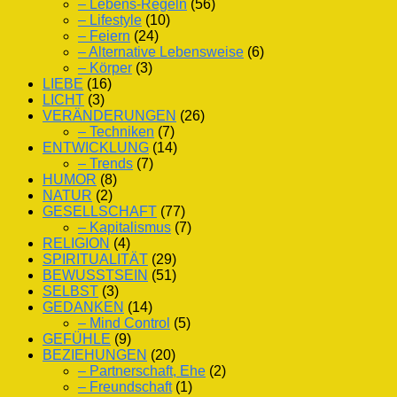
– Lebens-Regeln
(56)
– Lifestyle
(10)
– Feiern
(24)
– Alternative Lebensweise
(6)
– Körper
(3)
LIEBE
(16)
LICHT
(3)
VERÄNDERUNGEN
(26)
– Techniken
(7)
ENTWICKLUNG
(14)
– Trends
(7)
HUMOR
(8)
NATUR
(2)
GESELLSCHAFT
(77)
– Kapitalismus
(7)
RELIGION
(4)
SPIRITUALITÄT
(29)
BEWUSSTSEIN
(51)
SELBST
(3)
GEDANKEN
(14)
– Mind Control
(5)
GEFÜHLE
(9)
BEZIEHUNGEN
(20)
– Partnerschaft, Ehe
(2)
– Freundschaft
(1)