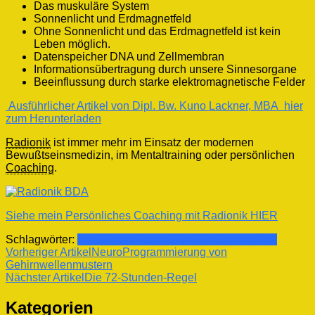
Das muskuläre System
Sonnenlicht und Erdmagnetfeld
Ohne Sonnenlicht und das Erdmagnetfeld ist kein
Leben möglich.
Datenspeicher DNA und Zellmembran
Informationsübertragung durch unsere Sinnesorgane
Beeinflussung durch starke elektromagnetische Felder
Ausführlicher Artikel von Dipl. Bw. Kuno Lackner, MBA hier
zum Herunterladen
Radionik
ist immer mehr im Einsatz der modernen
Bewußtseinsmedizin, im Mentaltraining oder persönlichen
Coaching
.
Siehe mein Persönliches Coaching mit Radionik HIER
Schlagwörter:
Bewußtsein
Radionik
Information
Mensch
Beitragsnavigation
Vorheriger Artikel
NeuroProgrammierung von
Gehirnwellenmustern
Nächster Artikel
Die 72-Stunden-Regel
Kategorien