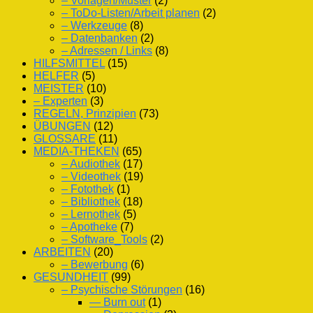
– Vorlagen/Muster
(2)
– ToDo-Listen/Arbeit planen
(2)
– Werkzeuge
(8)
– Datenbanken
(2)
– Adressen / Links
(8)
HILFSMITTEL
(15)
HELFER
(5)
MEISTER
(10)
– Experten
(3)
REGELN, Prinzipien
(73)
ÜBUNGEN
(12)
GLOSSARE
(11)
MEDIA-THEKEN
(65)
– Audiothek
(17)
– Videothek
(19)
– Fotothek
(1)
– Bibliothek
(18)
– Lernothek
(5)
– Apotheke
(7)
– Software_Tools
(2)
ARBEITEN
(20)
– Bewerbung
(6)
GESUNDHEIT
(99)
– Psychische Störungen
(16)
— Burn out
(1)