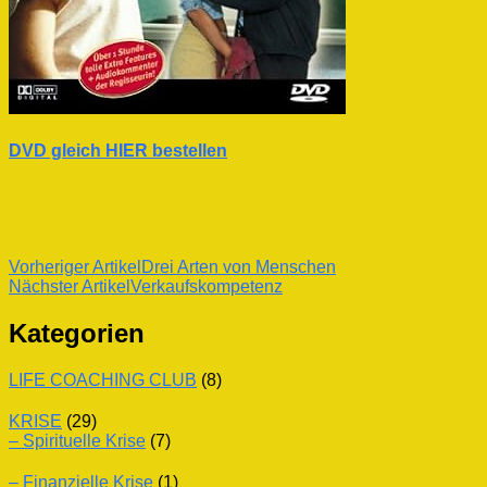
DVD gleich HIER bestellen
Beitragsnavigation
Vorheriger Artikel
Drei Arten von Menschen
Nächster Artikel
Verkaufskompetenz
Kategorien
LIFE COACHING CLUB
(8)
KRISE
(29)
– Spirituelle Krise
(7)
– Finanzielle Krise
(1)