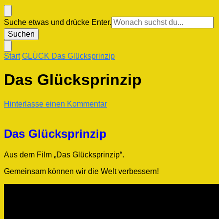
Suchst
Suche etwas und drücke Enter.
du
nach
etwas?
Start
GLÜCK
Das Glücksprinzip
Das Glücksprinzip
zu
Hinterlasse einen Kommentar
Das
Glücksprinzip
Das Glücksprinzip
Aus dem Film „Das Glücksprinzip“.
Gemeinsam können wir die Welt verbessern!