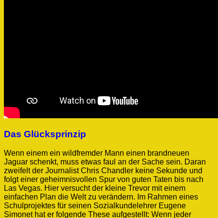
Das Glücksprinzip
Wenn einem ein wildfremder Mann einen brandneuen
Jaguar schenkt, muss etwas faul an der Sache sein. Daran
zweifelt der Journalist Chris Chandler keine Sekunde und
folgt einer geheimnisvollen Spur von guten Taten bis nach
Las Vegas. Hier versucht der kleine Trevor mit einem
einfachen Plan die Welt zu verändern. Im Rahmen eines
Schulprojektes für seinen Sozialkundelehrer Eugene
Simonet hat er folgende These aufgestellt: Wenn jeder