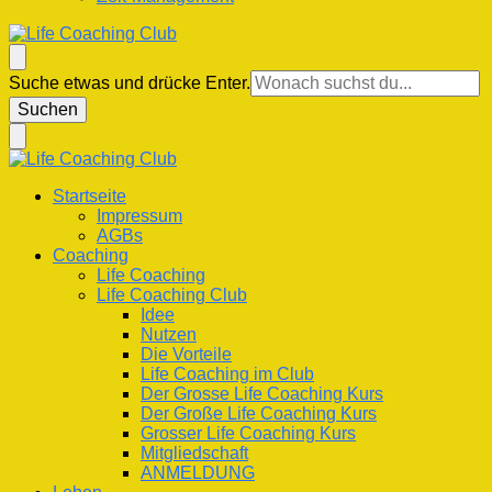
Life Coaching Club
Für Deine Lebenskompetenz
Suchst
Suche etwas und drücke Enter.
du
nach
etwas?
Life Coaching Club
Für Deine Lebenskompetenz
Startseite
Impressum
AGBs
Coaching
Life Coaching
Life Coaching Club
Idee
Nutzen
Die Vorteile
Life Coaching im Club
Der Grosse Life Coaching Kurs
Der Große Life Coaching Kurs
Grosser Life Coaching Kurs
Mitgliedschaft
ANMELDUNG