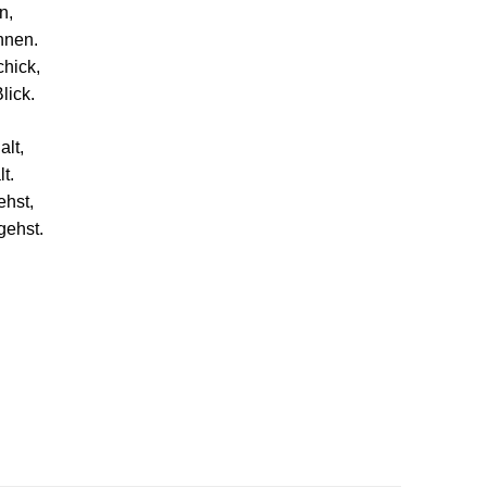
n,
nnen.
chick,
lick.
alt,
t.
ehst,
gehst.