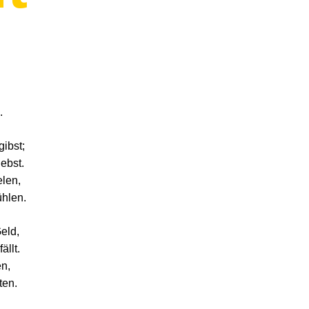
.
gibst;
iebst.
elen,
ühlen.
Geld,
llt.
en,
ten.