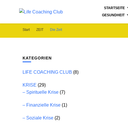
STARTSEITE
GESUNDHEIT
Life Coaching Club
Für Deine Lebenskompetenz
Start
ZEIT
Die Zeit
KATEGORIEN
LIFE COACHING CLUB
(8)
KRISE
(29)
– Spirituelle Krise
(7)
– Finanzielle Krise
(1)
– Soziale Krise
(2)