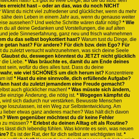
twickelt hast? Es gibt so viele Dinge, auf die du stolz sein
les erreicht hast – oder an das, was du noch NICHT
 Wärst du nicht viel zufriedener und glücklicher, wenn du mehr
sähe dein Leben in einem Jahr aus, wenn du genauso weiter
eise aussehen? Und welche Schritte wären dafür nötig?
* Wie
 du all deine Gedanken und Vorstellungen, die auf alten
und jede Sinneserfahrung, ganz neu und frisch wahrnehmen
dem du das selbst boykottiert hast?
Warum tust du Dinge, die
e getan hast? Für andere? Für dich bzw. dein Ego? Für
t du zuletzt versucht wahrzunehmen, was sich deine Seele
 Glaubst du, deswegen könntest du JETZT nicht glücklich
 die Liebe.
* Was bräuchte es, damit du am Ende deines
sst sein, wofür du dies alles tust. Dass du deine
 wahr, wie viel SCHÖNES um dich herum ist?
Konzentriere
um ist!
* Hast du eine sinnvolle, dich erfüllende Aufgabe?
Wann hast du zuletzt jemandem eine Freude gemacht?
selbst auch glücklicher machen!
* Was müsste sich ändern,
die einzige Änderung, die nötig ist.
* Wogegen kämpfst du
t, wird sich dadurch nur verstärken. Bewusste Menschen
ge loszulassen, ist ein Weg zur Selbstentwicklung. Am
u lieber etwas ganz anderes machen? Was hält dich davon
n? Wem gegenüber möchtest du dir keine Fehler
nen zu müssen?
* Erlebst du deinen Alltag oft als Routine?
s lässt dich lebendig fühlen. Was könnte es sein, was neuen
äre?
Es ist der Rat, der für dich selbst am wichtigsten ist.
*