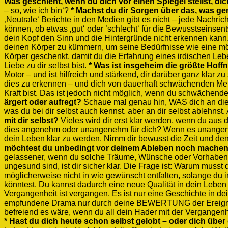
Was geschieht, wenn du dich vor einen Spiegel stellst, 
– so, wie ich bin‘?
* Machst du dir Sorgen über das, was ge
‚Neutrale‘ Berichte in den Medien gibt es nicht – jede Nachrich
können, ob etwas ‚gut‘ oder ’schlecht‘ für die Bewusstseinsen
dein Kopf den Sinn und die Hintergründe nicht erkennen kann
deinen Körper zu kümmern, um seine Bedürfnisse wie eine m
Körper geschenkt, damit du die Erfahrung eines irdischen L
Liebe zu dir selbst bist.
* Was ist insgeheim die größte Hof
Motor – und ist hilfreich und stärkend, dir darüber ganz klar zu
dies zu erkennen – und dich von dauerhaft schwächenden Mens
Kraft bist. Das ist jedoch nicht möglich, wenn du schwächende E
ärgert oder aufregt?
Schaue mal genau hin, WAS dich an diesem
was du bei dir selbst auch kennst, aber an dir selbst ablehn
mit dir selbst?
Vieles wird dir erst klar werden, wenn du aus 
dies angenehm oder unangenehm für dich? Wenn es unangenehm i
dein Leben klar zu werden. Nimm dir bewusst die Zeit und den
möchtest du unbedingt vor deinem Ableben noch machen 
gelassener, wenn du solche Träume, Wünsche oder Vorhabe
ungesund sind, ist dir sicher klar. Die Frage ist: Warum mus
möglicherweise nicht in wie gewünscht entfalten, solange d
könntest. Du kannst dadurch eine neue Qualität in dein Leben
Vergangenheit ist vergangen. Es ist nur eine Geschichte in de
empfundene Drama nur durch deine BEWERTUNG der Ereignisse 
befreiend es wäre, wenn du all dein Hader mit der Vergang
* Hast du dich heute schon selbst gelobt – oder dich über 