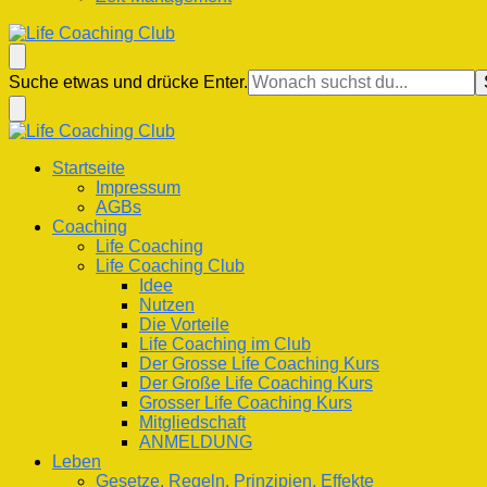
Life Coaching Club
Für Deine Lebenskompetenz
Suchst
Suche etwas und drücke Enter.
du
nach
etwas?
Life Coaching Club
Für Deine Lebenskompetenz
Startseite
Impressum
AGBs
Coaching
Life Coaching
Life Coaching Club
Idee
Nutzen
Die Vorteile
Life Coaching im Club
Der Grosse Life Coaching Kurs
Der Große Life Coaching Kurs
Grosser Life Coaching Kurs
Mitgliedschaft
ANMELDUNG
Leben
Gesetze, Regeln, Prinzipien, Effekte