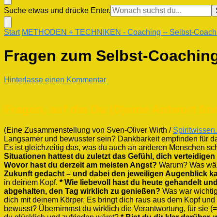
Suchst
Suche etwas und drücke Enter.
du
nach
Start
METHODEN + TECHNIKEN
- Coaching
-- Selbst-Coac
etwas?
Fragen zum Selbst-Coachin
zu
Hinterlasse einen Kommentar
Fragen
zum
Selbst-
Fragen, auf die Du (D)eine Antwort fin
Coaching
(Eine Zusammenstellung von Sven-Oliver Wirth /
Spiritwissen
Langsamer und bewusster sein? Dankbarkeit empfinden für d
Es ist gleichzeitig das, was du auch an anderen Menschen sc
Situationen hattest du zuletzt das Gefühl, dich verteidig
Wovor hast du derzeit am meisten Angst?
Warum? Was wäre
Zukunft gedacht – und dabei den jeweiligen Augenblic
in deinem Kopf.
* Wie liebevoll hast du heute gehandelt und
abgehalten, den Tag wirklich zu genießen?
Was war wichti
dich mit deinem Körper. Es bringt dich raus aus dem Kopf und
bewusst? Übernimmst du wirklich die Verantwortung, für sie (