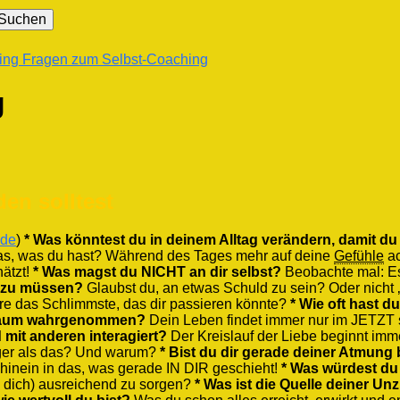
hing
Fragen zum Selbst-Coaching
g
den solltest
.de
)
* Was könntest du in deinem Alltag verändern, damit du
as, was du hast? Während des Tages mehr auf deine
Gefühle
a
hätzt!
* Was magst du NICHT an dir selbst?
Beobachte mal: Es 
en zu müssen?
Glaubst du, an etwas Schuld zu sein? Oder nicht 
 das Schlimmste, das dir passieren könnte?
* Wie oft hast d
k kaum wahrgenommen?
Dein Leben findet immer nur im JETZT s
 mit anderen interagiert?
Der Kreislauf der Liebe beginnt im
ger als das? Und warum?
* Bist du dir gerade deiner Atmung
 hinein in das, was gerade IN DIR geschieht!
* Was würdest du
= dich) ausreichend zu sorgen?
* Was ist die Quelle deiner Un