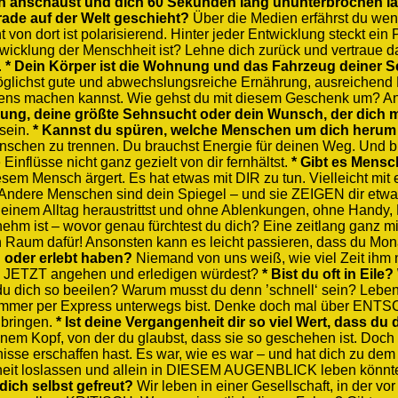
dich anschaust und dich 60 Sekunden lang ununterbrochen l
rade auf der Welt geschieht?
Über die Medien erfährst du weni
t von dort ist polarisierend. Hinter jeder Entwicklung steckt ein
twicklung der Menschheit ist? Lehne dich zurück und vertraue da
.
* Dein Körper ist die Wohnung und das Fahrzeug deiner S
öglichst gute und abwechslungsreiche Ernährung, ausreichend
ebens machen kannst. Wie gehst du mit diesem Geschenk um? An
fnung, deine größte Sehnsucht oder dein Wunsch, der dich m
 sein.
* Kannst du spüren, welche Menschen um dich herum
chen zu trennen. Du brauchst Energie für deinen Weg. Und bist
inflüsse nicht ganz gezielt von dir fernhältst.
* Gibt es Mensc
 Mensch ärgert. Es hat etwas mit DIR zu tun. Vielleicht mit et
st. Andere Menschen sind dein Spiegel – und sie ZEIGEN dir etwa
deinem Alltag heraustrittst und ohne Ablenkungen, ohne Handy, F
st – wovor genau fürchtest du dich? Eine zeitlang ganz mit di
 Raum dafür! Ansonsten kann es leicht passieren, dass du Monat
oder erlebt haben?
Niemand von uns weiß, wie viel Zeit ihm n
n JETZT angehen und erledigen würdest?
* Bist du oft in Eile
st du dich so beeilen? Warum musst du denn ’schnell‘ sein? Le
u immer per Express unterwegs bist. Denke doch mal über ENT
 bringen.
* Ist deine Vergangenheit dir so viel Wert, dass du
inem Kopf, von der du glaubst, dass sie so geschehen ist. Doch
erschaffen hast. Es war, wie es war – und hat dich zu dem od
enheit loslassen und allein in DIESEM AUGENBLICK leben könn
dich selbst gefreut?
Wir leben in einer Gesellschaft, in der vo