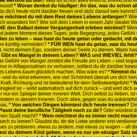
wie wertvoll du bist?
Was du schon alles erreicht, erwirkt und en
ewusst!
* Woran denkst du häufiger: An das, was du schon al
u dich heute nicht darüber freuen und stolz darauf sein kannst?
as möchtest du mit dem Rest deines Lebens anfangen?
Wie 
ch woanders hin? Wie soll dein Leben in einem Jahr idealer W
NE den Ballast deiner Vergangenheit erleben würdest?
Wenn
nd jedem Moment dieses Tages, jede Begegnung, jedes Gefühl 
ieden zu leben – was hast du heute getan oder gedacht, mit 
ies künftig vermeiden?
* FÜR WEN hast du getan, was du heut
 nicht deinem Ego, sondern deiner Seele zu dienen. Wann has
* Gibt es Mangel in deinem Leben? WAS und WIEVIEL fehlt?
s Gefühl von Mangel zerstört die Freude am Leben – und sogar
 nur in Alltagsroutinen zu verharren, solltest du dir darüber bewu
eines Lebens kaum glücklich machen. Was wäre es?
* Nimmst du
und du wirst erkennen, wie viel Schönheit überall um dich her
r Kraft, Richtung und ist bedeutend für dein Selbstwertgefühl!
* 
gkeit ist – wirkt automatisch auf dich zurück – und wird dich 
nur ein Spiegel deiner inneren Welt. Dich selbst zu lieben, ist 
sondern in deinem Inneren. Doch alles, gegen was du ankämpfs
was.
* Von welchen Dingen könntest dich heute trennen?
Din
 Passt deine berufliche Tätigkeit noch zu dir?
Oder würdest d
einen Spaß macht?
* Wem möchtest du es immer recht mache
rch zu lernen? Glaubst du, dir die Liebe anderer erst verdie
s zu probieren, etwas zu ändern, mal etwas zu wagen – all die
st du deinem Kind geben, wenn es nur ein einziger Satz w