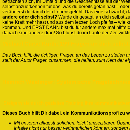
betrachten sich, ihr Umfeld und die Geschehnisse auf der We
selbst anzuerkennen für das, was du bereits getan hast – ode
veränderst du damit dein Lebensgefühl! Das eine schwächt, d
andere oder dich selbst?
Wurde dir gesagt, an dich selbst zu
keine Kraft mehr hast und aus dem letzten Loch pfeifst – wie k
kommen. Und ERST DANN bist du für andere maximal hilfreic
danach sind andere dran! So blühst du im Laufe der Zeit wirkl
Michael Curse Kurth:
199 Fragen an dich selbst
Das Buch hilft, die richtigen Fragen an das Leben zu stellen
stellt der Autor Fragen zusammen, die helfen, zum Kern der
Heinrich Weidinger;
Systemische Fragetechnike
Steigern sie durch gezieltes Training Ihre kommunikati
Dieses Buch hilft Dir dabei, ein Kommunikationsprofi zu 
Mit unseren alltagstauglichen, leicht umsetzbaren Übu
Inhalte nicht nur besser verinnerlichen können, sonder