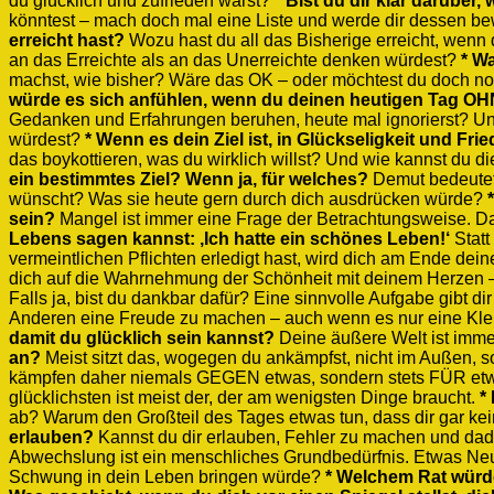
du glücklich und zufrieden wärst?
* Bist du dir klar darüber, 
könntest – mach doch mal eine Liste und werde dir dessen b
erreicht hast?
Wozu hast du all das Bisherige erreicht, wenn d
an das Erreichte als an das Unerreichte denken würdest?
* W
machst, wie bisher? Wäre das OK – oder möchtest du doch no
würde es sich anfühlen, wenn du deinen heutigen Tag OH
Gedanken und Erfahrungen beruhen, heute mal ignorierst? U
würdest?
* Wenn es dein Ziel ist, in Glückseligkeit und Fr
das boykottieren, was du wirklich willst? Und wie kannst du d
ein bestimmtes Ziel? Wenn ja, für welches?
Demut bedeutet,
wünscht? Was sie heute gern durch dich ausdrücken würde?
sein?
Mangel ist immer eine Frage der Betrachtungsweise. Da
Lebens sagen kannst: ‚Ich hatte ein schönes Leben!‘
Statt
vermeintlichen Pflichten erledigt hast, wird dich am Ende d
dich auf die Wahrnehmung der Schönheit mit deinem Herzen – 
Falls ja, bist du dankbar dafür? Eine sinnvolle Aufgabe gibt di
Anderen eine Freude zu machen – auch wenn es nur eine Kleini
damit du glücklich sein kannst?
Deine äußere Welt ist immer 
an?
Meist sitzt das, wogegen du ankämpfst, nicht im Außen, 
kämpfen daher niemals GEGEN etwas, sondern stets FÜR et
glücklichsten ist meist der, der am wenigsten Dinge braucht.
*
ab? Warum den Großteil des Tages etwas tun, dass dir gar k
erlauben?
Kannst du dir erlauben, Fehler zu machen und dadu
Abwechslung ist ein menschliches Grundbedürfnis. Etwas Neue
Schwung in dein Leben bringen würde?
* Welchem Rat würde