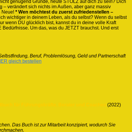
 nicht genügend Gründe, heute STOLZ auf dich zu sein? Dich
ng – verändert sich nichts im Außen, aber ganz massiv
fs Neue!
* Wen möchtest du zuerst zufriedenstellen –
lich wichtiger in deinem Leben, als du selbst? Wenn du selbst
ur wenn DU glücklich bist, kannst du in deine volle Kraft
 Bedürfnisse. Um das, was du JETZT brauchst. Und erst
elbstfindung, Beruf, Problemlösung, Geld und Partnerschaft
ER gleich bestellen
ndbuch für Führungskräfte, Berater und Coaches
(2022)
achen. Das Buch ist
zur Mitarbeit konzipiert
, wodurch Sie
durchmachen.