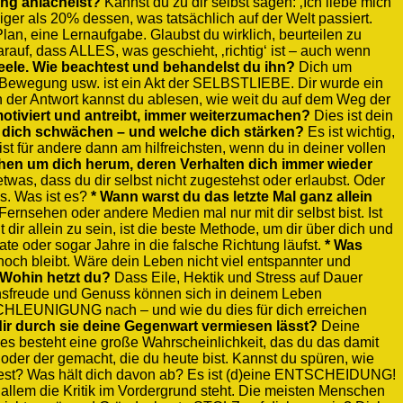
ang anlächelst?
Kannst du zu dir selbst sagen: ‚Ich liebe mich
ger als 20% dessen, was tatsächlich auf der Welt passiert.
 Plan, eine Lernaufgabe. Glaubst du wirklich, beurteilen zu
rauf, dass ALLES, was geschieht, ‚richtig‘ ist – auch wenn
eele. Wie beachtest und behandelst du ihn?
Dich um
 Bewegung usw. ist ein Akt der SELBSTLIEBE. Dir wurde ein
 der Antwort kannst du ablesen, wie weit du auf dem Weg der
otiviert und antreibt, immer weiterzumachen?
Dies ist dein
 dich schwächen – und welche dich stärken?
Es ist wichtig,
 für andere dann am hilfreichsten, wenn du in deiner vollen
hen um dich herum, deren Verhalten dich immer wieder
was, dass du dir selbst nicht zugestehst oder erlaubst. Oder
s. Was ist es?
* Wann warst du das letzte Mal ganz allein
ernsehen oder andere Medien mal nur mit dir selbst bist. Ist
r allein zu sein, ist die beste Methode, um dir über dich und
e oder sogar Jahre in die falsche Richtung läufst.
* Was
och bleibt. Wäre dein Leben nicht viel entspannter und
? Wohin hetzt du?
Dass Eile, Hektik und Stress auf Dauer
bensfreude und Genuss können sich in deinem Leben
SCHLEUNIGUNG nach – und wie du dies für dich erreichen
 dir durch sie deine Gegenwart vermiesen lässt?
Deine
 es besteht eine große Wahrscheinlichkeit, das du das damit
er der gemacht, die du heute bist. Kannst du spüren, wie
test? Was hält dich davon ab? Es ist (d)eine ENTSCHEIDUNG!
r allem die Kritik im Vordergrund steht. Die meisten Menschen