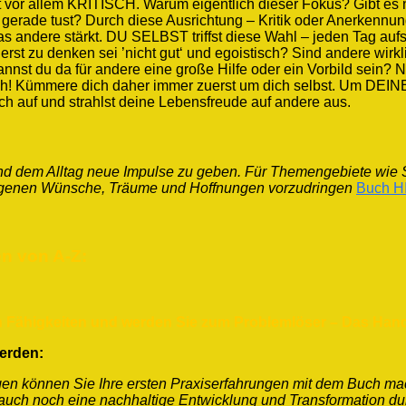
lt vor allem KRITISCH. Warum eigentlich dieser Fokus? Gibt es
r gerade tust? Durch diese Ausrichtung – Kritik oder Anerkennu
as andere stärkt. DU SELBST triffst diese Wahl – jeden Tag au
erst zu denken sei ’nicht gut‘ und egoistisch? Sind andere wirk
annst du da für andere eine große Hilfe oder ein Vorbild sein? N
h! Kümmere dich daher immer zuerst um dich selbst. Um DEINE
ich auf und strahlst deine Lebensfreude auf andere aus.
 und dem Alltag neue Impulse zu geben.
Für Themengebiete wie S
 eigenen Wünsche, Träume und Hoffnungen vorzudringen
Buch HI
n von A-Z:
ven Fähigkeiten und werden Sie zum Problemlöser – Das Ha
werden:
ngen können Sie Ihre ersten Praxiserfahrungen mit dem Buch m
n auch noch eine nachhaltige Entwicklung und Transformation 