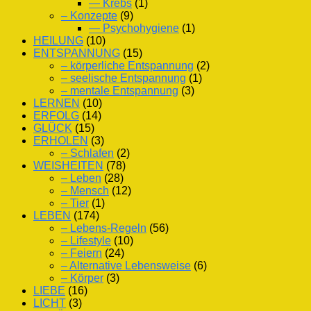
— Krebs
(1)
– Konzepte
(9)
— Psychohygiene
(1)
HEILUNG
(10)
ENTSPANNUNG
(15)
– körperliche Entspannung
(2)
– seelische Entspannung
(1)
– mentale Entspannung
(3)
LERNEN
(10)
ERFOLG
(14)
GLÜCK
(15)
ERHOLEN
(3)
– Schlafen
(2)
WEISHEITEN
(78)
– Leben
(28)
– Mensch
(12)
– Tier
(1)
LEBEN
(174)
– Lebens-Regeln
(56)
– Lifestyle
(10)
– Feiern
(24)
– Alternative Lebensweise
(6)
– Körper
(3)
LIEBE
(16)
LICHT
(3)