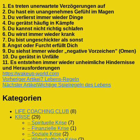
1. Es treten unerwartete Verzögerungen auf
2. Du hast ein unangenehmes Gefühl im Magen
3. Du verlierst immer wieder Dinge
4. Du gerätst häufig in Kämpfe
5. Du kannst nicht richtig schlafen
6. Du wirst immer wieder krank
7. Du bist ungeschickter als sonst
8. Angst oder Furcht erfüllt Dich
9. Du siehst immer wieder „negative Vorzeichen“ (Omen)
10. Du gerätst in Unfälle
11. Es entstehen immer wieder unheimliche Hindernisse
und Herausforderungen
https://wakeup-world.com
Beitragsnavigation
Vorheriger Artikel
7 Lebens-Regeln
Nächster Artikel
Wichtige Spielregeln des Lebens
Kategorien
LIFE COACHING CLUB
(8)
KRISE
(29)
– Spirituelle Krise
(7)
– Finanzielle Krise
(1)
– Soziale Krise
(2)
– Wirtschaftliche Krise
(2)