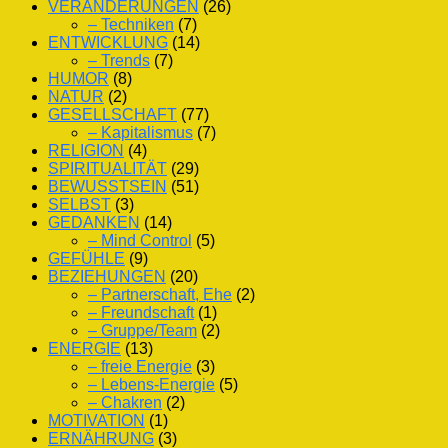
VERÄNDERUNGEN
(26)
– Techniken
(7)
ENTWICKLUNG
(14)
– Trends
(7)
HUMOR
(8)
NATUR
(2)
GESELLSCHAFT
(77)
– Kapitalismus
(7)
RELIGION
(4)
SPIRITUALITÄT
(29)
BEWUSSTSEIN
(51)
SELBST
(3)
GEDANKEN
(14)
– Mind Control
(5)
GEFÜHLE
(9)
BEZIEHUNGEN
(20)
– Partnerschaft, Ehe
(2)
– Freundschaft
(1)
– Gruppe/Team
(2)
ENERGIE
(13)
– freie Energie
(3)
– Lebens-Energie
(5)
– Chakren
(2)
MOTIVATION
(1)
ERNÄHRUNG
(3)