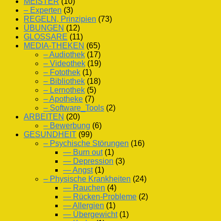
MEISTER
(10)
– Experten
(3)
REGELN, Prinzipien
(73)
ÜBUNGEN
(12)
GLOSSARE
(11)
MEDIA-THEKEN
(65)
– Audiothek
(17)
– Videothek
(19)
– Fotothek
(1)
– Bibliothek
(18)
– Lernothek
(5)
– Apotheke
(7)
– Software_Tools
(2)
ARBEITEN
(20)
– Bewerbung
(6)
GESUNDHEIT
(99)
– Psychische Störungen
(16)
— Burn out
(1)
— Depression
(3)
— Angst
(1)
– Physische Krankheiten
(24)
— Rauchen
(4)
— Rücken-Probleme
(2)
— Allergien
(1)
— Übergewicht
(1)