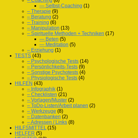
– Coaching
(8)
— Selbst-Coaching
(1)
– Therapie
(9)
– Beratung
(2)
– Training
(6)
– Manipulation
(13)
– Spirituelle Methoden + Techniken
(17)
— Beten
(5)
— Meditation
(5)
– Erziehung
(1)
TESTS
(43)
– Psychologische Tests
(14)
– Persönlichkeits-Tests
(9)
– Sonstige Psychotests
(4)
– Physiologische Tests
(4)
HILFEN
(43)
– Infographik
(1)
– Checklisten
(21)
– Vorlagen/Muster
(2)
– ToDo-Listen/Arbeit planen
(2)
– Werkzeuge
(8)
– Datenbanken
(2)
– Adressen / Links
(8)
HILFSMITTEL
(15)
HELFER
(5)