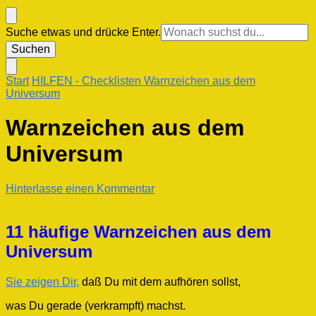
Suchst
Suche etwas und drücke Enter.
du
nach
etwas?
Start
HILFEN
- Checklisten
Warnzeichen aus dem
Universum
Warnzeichen aus dem
Universum
zu
Hinterlasse einen Kommentar
Warnzeichen
aus
dem
11 häufige Warnzeichen aus dem
Universum
Universum
Sie zeigen Dir,
daß Du mit dem aufhören sollst,
was Du gerade (verkrampft) machst.