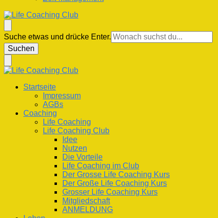
Life Coaching Club
Für Deine Lebenskompetenz
Suchst
Suche etwas und drücke Enter.
du
nach
etwas?
Life Coaching Club
Für Deine Lebenskompetenz
Startseite
Impressum
AGBs
Coaching
Life Coaching
Life Coaching Club
Idee
Nutzen
Die Vorteile
Life Coaching im Club
Der Grosse Life Coaching Kurs
Der Große Life Coaching Kurs
Grosser Life Coaching Kurs
Mitgliedschaft
ANMELDUNG