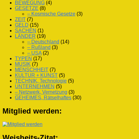
BEWEGUNG
(4)
GESETZE
(8)
– Kosmische Gesetze
(3)
ZEIT
(7)
GELD
(15)
SACHEN
(1)
LÄNDER
(19)
– Deutschland
(14)
– Rußland
(3)
– USA
(2)
TYPEN
(17)
MUSIK
(7)
MENSCHHEIT
(7)
KULTUR + KUNST
(5)
TECHNIK, Technologie
(5)
UNTERNEHMEN
(5)
– Netzwerk, Vernetzung
(3)
GEHEIMES, Rätselhaftes
(30)
Mitglied werden:
Weisheits-Zitat: