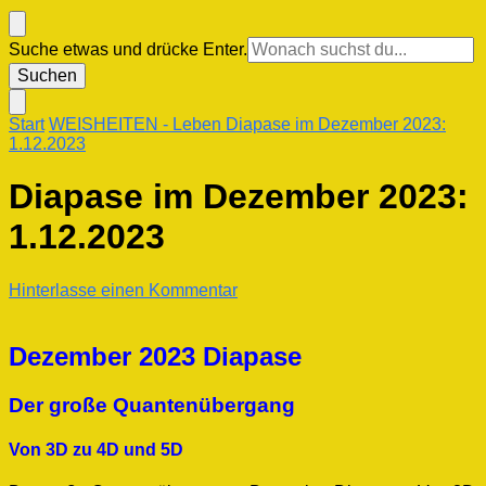
Suchst
Suche etwas und drücke Enter.
du
nach
etwas?
Start
WEISHEITEN
- Leben
Diapase im Dezember 2023:
1.12.2023
Diapase im Dezember 2023:
1.12.2023
zu
Hinterlasse einen Kommentar
Diapase
im
Dezember
Dezember 2023 Diapase
2023:
1.12.2023
Der große Quantenübergang
Von 3D zu 4D und 5D