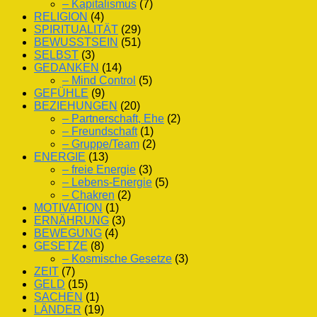
– Kapitalismus
(7)
RELIGION
(4)
SPIRITUALITÄT
(29)
BEWUSSTSEIN
(51)
SELBST
(3)
GEDANKEN
(14)
– Mind Control
(5)
GEFÜHLE
(9)
BEZIEHUNGEN
(20)
– Partnerschaft, Ehe
(2)
– Freundschaft
(1)
– Gruppe/Team
(2)
ENERGIE
(13)
– freie Energie
(3)
– Lebens-Energie
(5)
– Chakren
(2)
MOTIVATION
(1)
ERNÄHRUNG
(3)
BEWEGUNG
(4)
GESETZE
(8)
– Kosmische Gesetze
(3)
ZEIT
(7)
GELD
(15)
SACHEN
(1)
LÄNDER
(19)