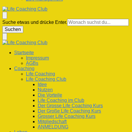
Life Coaching Club
Für Deine Lebenskompetenz
Suchst
Suche etwas und drücke Enter.
du
nach
etwas?
Life Coaching Club
Für Deine Lebenskompetenz
Startseite
Impressum
AGBs
Coaching
Life Coaching
Life Coaching Club
Idee
Nutzen
Die Vorteile
Life Coaching im Club
Der Grosse Life Coaching Kurs
Der Große Life Coaching Kurs
Grosser Life Coaching Kurs
Mitgliedschaft
ANMELDUNG