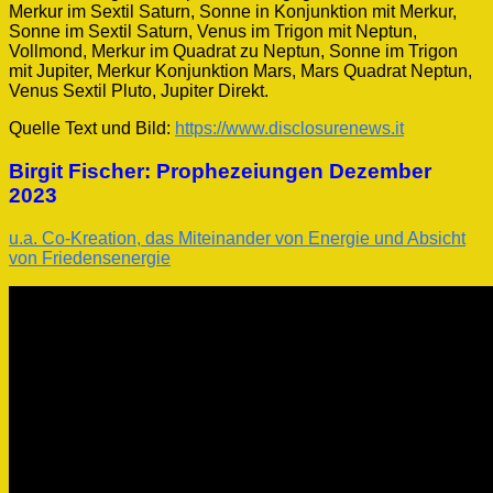
Merkur im Sextil Saturn, Sonne in Konjunktion mit Merkur,
Sonne im Sextil Saturn, Venus im Trigon mit Neptun,
Vollmond, Merkur im Quadrat zu Neptun, Sonne im Trigon
mit Jupiter, Merkur Konjunktion Mars, Mars Quadrat Neptun,
Venus Sextil Pluto, Jupiter Direkt.
Quelle Text und Bild:
https://www.disclosurenews.it
Birgit Fischer: Prophezeiungen Dezember
2023
u.a. Co-Kreation, das Miteinander von Energie und Absicht
von Friedensenergie