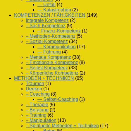
— Unfall
(4)
— Katastrophen
(2)
KOMPETENZEN / FÄHIGKEITEN
(149)
Integrale Kompetenz
(2)
– Sach-Kompetenz
(9)
– Finanz-Kompetenz
(1)
– Methoden-Kompetenz
(5)
– Sozial-Kompetenz
(34)
— Kommunikation
(17)
— Führung
(4)
– Mentale Kompetenz
(38)
– Emotionale Kompetenz
(8)
– Selbst-Kompetenz
(33)
– Körperliche Kompetenz
(2)
METHODEN + TECHNIKEN
(65)
Träumen
(1)
Denken
(1)
– Coaching
(8)
— Selbst-Coaching
(1)
– Therapie
(9)
– Beratung
(2)
– Training
(6)
– Manipulation
(13)
– Spirituelle Methoden + Techniken
(17)
— Beten
(5)