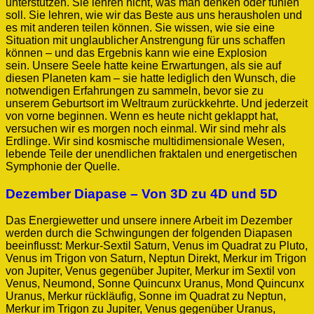
unterstützen. Sie lehren nicht, was man denken oder fühlen
soll. Sie lehren, wie wir das Beste aus uns herausholen und
es mit anderen teilen können. Sie wissen, wie sie eine
Situation mit unglaublicher Anstrengung für uns schaffen
können – und das Ergebnis kann wie eine Explosion
sein. Unsere Seele hatte keine Erwartungen, als sie auf
diesen Planeten kam – sie hatte lediglich den Wunsch, die
notwendigen Erfahrungen zu sammeln, bevor sie zu
unserem Geburtsort im Weltraum zurückkehrte. Und jederzeit
von vorne beginnen. Wenn es heute nicht geklappt hat,
versuchen wir es morgen noch einmal. Wir sind mehr als
Erdlinge. Wir sind kosmische multidimensionale Wesen,
lebende Teile der unendlichen fraktalen und energetischen
Symphonie der Quelle.
Dezember Diapase – Von 3D zu 4D und 5D
Das Energiewetter und unsere innere Arbeit im Dezember
werden durch die Schwingungen der folgenden Diapasen
beeinflusst: Merkur-Sextil Saturn, Venus im Quadrat zu Pluto,
Venus im Trigon von Saturn, Neptun Direkt, Merkur im Trigon
von Jupiter, Venus gegenüber Jupiter, Merkur im Sextil von
Venus, Neumond, Sonne Quincunx Uranus, Mond Quincunx
Uranus, Merkur rückläufig, Sonne im Quadrat zu Neptun,
Merkur im Trigon zu Jupiter, Venus gegenüber Uranus,