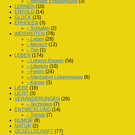
– mentale Entspannung
(3)
LERNEN
(10)
ERFOLG
(14)
GLÜCK
(15)
ERHOLEN
(3)
– Schlafen
(2)
WEISHEITEN
(78)
– Leben
(28)
– Mensch
(12)
– Tier
(1)
LEBEN
(174)
– Lebens-Regeln
(56)
– Lifestyle
(10)
– Feiern
(24)
– Alternative Lebensweise
(6)
– Körper
(3)
LIEBE
(16)
LICHT
(3)
VERÄNDERUNGEN
(26)
– Techniken
(7)
ENTWICKLUNG
(14)
– Trends
(7)
HUMOR
(8)
NATUR
(2)
GESELLSCHAFT
(77)