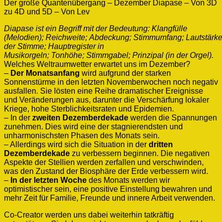
Der große Quantenübergang – Dezember Diapase – Von 3D
zu 4D und 5D – Von Lev
Diapase ist ein Begriff mit der Bedeutung: Klangfülle
(Melodien); Reichweite; Abdeckung; Stimmumfang; Lautstärk
der Stimme; Hauptregister in
Musikorgeln; Tonhöhe; Stimmgabel; Prinzipal (in der Orgel).
Welches Weltraumwetter erwartet uns im Dezember?
–
Der Monatsanfang
wird aufgrund der starken
Sonnenstürme in den letzten Novemberwochen noch negativ
ausfallen. Sie lösten eine Reihe dramatischer Ereignisse
und Veränderungen aus, darunter die Verschärfung lokaler
Kriege, hohe Sterblichkeitsraten und Epidemien.
– In der
zweiten Dezemberdekade
werden die Spannungen
zunehmen. Dies wird eine der stagnierendsten und
unharmonischsten Phasen des Monats sein.
– Allerdings wird sich die Situation in der
dritten
Dezemberdekade
zu verbessern beginnen. Die negativen
Aspekte der Stellien werden zerfallen und verschwinden,
was den Zustand der Biosphäre der Erde verbessern wird.
–
In der letzten Woche
des Monats werden wir
optimistischer sein, eine positive Einstellung bewahren und
mehr Zeit für Familie, Freunde und innere Arbeit verwenden.
Co-Creator werden uns dabei weiterhin tatkräftig