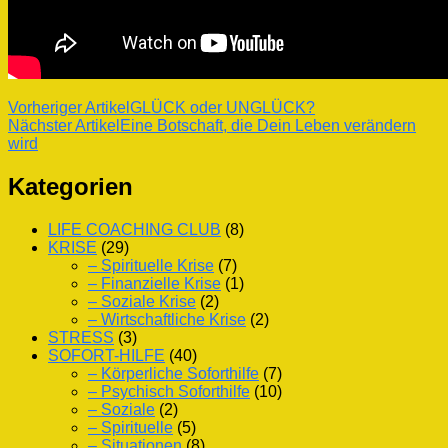
Beitragsnavigation
Vorheriger Artikel
GLÜCK oder UNGLÜCK?
Nächster Artikel
Eine Botschaft, die Dein Leben verändern
wird
Kategorien
LIFE COACHING CLUB
(8)
KRISE
(29)
– Spirituelle Krise
(7)
– Finanzielle Krise
(1)
– Soziale Krise
(2)
– Wirtschaftliche Krise
(2)
STRESS
(3)
SOFORT-HILFE
(40)
– Körperliche Soforthilfe
(7)
– Psychisch Soforthilfe
(10)
– Soziale
(2)
– Spirituelle
(5)
– Situationen
(8)