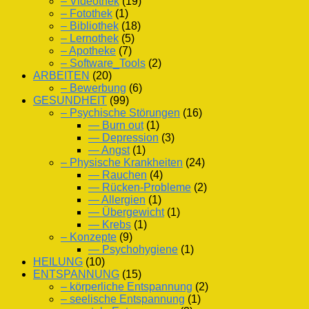
– Videothek
(19)
– Fotothek
(1)
– Bibliothek
(18)
– Lernothek
(5)
– Apotheke
(7)
– Software_Tools
(2)
ARBEITEN
(20)
– Bewerbung
(6)
GESUNDHEIT
(99)
– Psychische Störungen
(16)
— Burn out
(1)
— Depression
(3)
— Angst
(1)
– Physische Krankheiten
(24)
— Rauchen
(4)
— Rücken-Probleme
(2)
— Allergien
(1)
— Übergewicht
(1)
— Krebs
(1)
– Konzepte
(9)
— Psychohygiene
(1)
HEILUNG
(10)
ENTSPANNUNG
(15)
– körperliche Entspannung
(2)
– seelische Entspannung
(1)