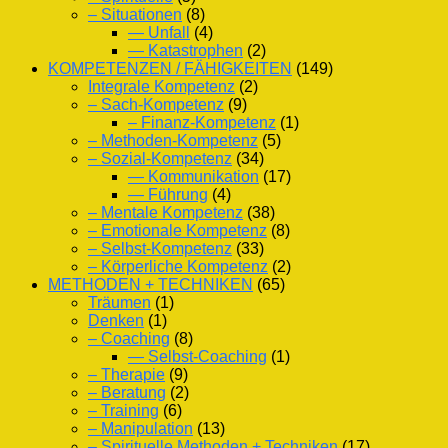
– Situationen
(8)
— Unfall
(4)
— Katastrophen
(2)
KOMPETENZEN / FÄHIGKEITEN
(149)
Integrale Kompetenz
(2)
– Sach-Kompetenz
(9)
– Finanz-Kompetenz
(1)
– Methoden-Kompetenz
(5)
– Sozial-Kompetenz
(34)
— Kommunikation
(17)
— Führung
(4)
– Mentale Kompetenz
(38)
– Emotionale Kompetenz
(8)
– Selbst-Kompetenz
(33)
– Körperliche Kompetenz
(2)
METHODEN + TECHNIKEN
(65)
Träumen
(1)
Denken
(1)
– Coaching
(8)
— Selbst-Coaching
(1)
– Therapie
(9)
– Beratung
(2)
– Training
(6)
– Manipulation
(13)
– Spirituelle Methoden + Techniken
(17)