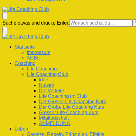
Life Coaching Club
Für Deine Lebenskompetenz
Suchst
Suche etwas und drücke Enter.
du
nach
etwas?
Life Coaching Club
Für Deine Lebenskompetenz
Startseite
Impressum
AGBs
Coaching
Life Coaching
Life Coaching Club
Idee
Nutzen
Die Vorteile
Life Coaching im Club
Der Grosse Life Coaching Kurs
Der Große Life Coaching Kurs
Grosser Life Coaching Kurs
Mitgliedschaft
ANMELDUNG
Leben
Gesetze, Regeln, Prinzipien, Effekte