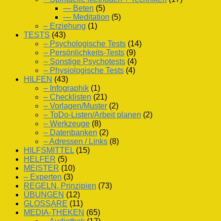
— Beten
(5)
— Meditation
(5)
– Erziehung
(1)
TESTS
(43)
– Psychologische Tests
(14)
– Persönlichkeits-Tests
(9)
– Sonstige Psychotests
(4)
– Physiologische Tests
(4)
HILFEN
(43)
– Infographik
(1)
– Checklisten
(21)
– Vorlagen/Muster
(2)
– ToDo-Listen/Arbeit planen
(2)
– Werkzeuge
(8)
– Datenbanken
(2)
– Adressen / Links
(8)
HILFSMITTEL
(15)
HELFER
(5)
MEISTER
(10)
– Experten
(3)
REGELN, Prinzipien
(73)
ÜBUNGEN
(12)
GLOSSARE
(11)
MEDIA-THEKEN
(65)