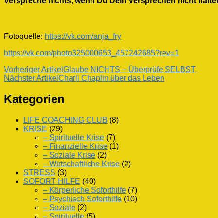
Verspreche nichts, wenn Du Dein Versprechen nicht halten
Fotoquelle:
https://vk.com/anja_fry
https://vk.com/photo325000653_457242685?rev=1
Beitragsnavigation
Vorheriger Artikel
Glaube NICHTS – Überprüfe SELBST
Nächster Artikel
Charli Chaplin über das Leben
Kategorien
LIFE COACHING CLUB
(8)
KRISE
(29)
– Spirituelle Krise
(7)
– Finanzielle Krise
(1)
– Soziale Krise
(2)
– Wirtschaftliche Krise
(2)
STRESS
(3)
SOFORT-HILFE
(40)
– Körperliche Soforthilfe
(7)
– Psychisch Soforthilfe
(10)
– Soziale
(2)
– Spirituelle
(5)