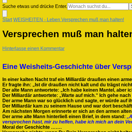
Suchst
Suche etwas und drücke Enter.
du
nach
Start
WEISHEITEN
- Leben
Versprechen muß man halten!
etwas?
Versprechen muß man halte
zu
Hinterlasse einen Kommentar
Versprechen
muß
man
Eine Weisheits-Geschichte über Vers
halten!
In einer kalten Nacht traf ein Milliardär draußen einen arm
Er fragte ihn: „Ist dir draußen nicht kalt und du trägst nic
Der alte Mann antwortete: „Ich habe keinen Mantel, aber i
Der Milliardär antwortete: „Warte auf mich.“ Ich gehe nach
Der arme Mann war so glücklich und sagte, er würde auf i
Der Milliardär kam zu seinem Hause und war dort beschäf
Am nächsten Morgen erinnerte er sich an den armen alten 
Der arme alte Mann hinterließ einen Brief, in dem stand:
„A
versprochen hast, mir zu helfen, habe ich mich an dein Ve
Moral der Geschichte …….