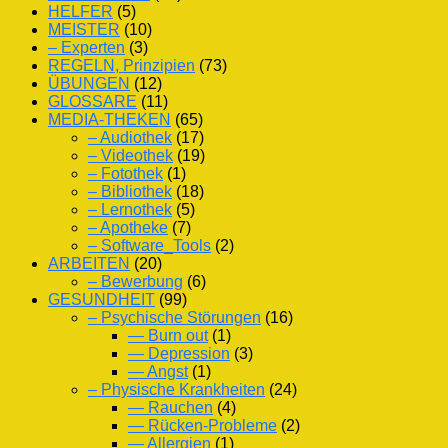
HELFER
(5)
MEISTER
(10)
– Experten
(3)
REGELN, Prinzipien
(73)
ÜBUNGEN
(12)
GLOSSARE
(11)
MEDIA-THEKEN
(65)
– Audiothek
(17)
– Videothek
(19)
– Fotothek
(1)
– Bibliothek
(18)
– Lernothek
(5)
– Apotheke
(7)
– Software_Tools
(2)
ARBEITEN
(20)
– Bewerbung
(6)
GESUNDHEIT
(99)
– Psychische Störungen
(16)
— Burn out
(1)
— Depression
(3)
— Angst
(1)
– Physische Krankheiten
(24)
— Rauchen
(4)
— Rücken-Probleme
(2)
— Allergien
(1)