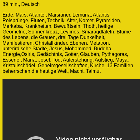
89 min., Deutsch
Erde, Mars, Atlanter, Marsianer, Lemuria, Atlantis,
Polsprünge, Fluten, Technik, Alter, Komet, Pyramiden,
Merkaba, Krankheiten, Bewußtsein, Thoth, heilige
Geometrie, Sonnenkreuz, Leylines, Smaragdtafeln, Blume
des Lebens, die Grauen, drei Tage Dunkelheit,
Manifestieren, Christallkinder, Ebenen, Metatron,
unterirdische Städte, Jesus, Mohammed, Buddha,
Energie,Osiris, Gedächtnis, Götter, Glauben, Pythagoras,
Essener, Maria, Josef, Tod, Auferstehung, Aufstieg, Maya,
Kristallschädel, Geheimgesellschaften, Kirche, 13 Familien
beherrschen die heutige Welt, Macht, Talmut