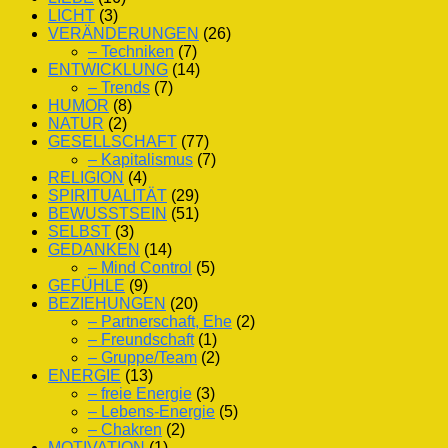
LICHT
(3)
VERÄNDERUNGEN
(26)
– Techniken
(7)
ENTWICKLUNG
(14)
– Trends
(7)
HUMOR
(8)
NATUR
(2)
GESELLSCHAFT
(77)
– Kapitalismus
(7)
RELIGION
(4)
SPIRITUALITÄT
(29)
BEWUSSTSEIN
(51)
SELBST
(3)
GEDANKEN
(14)
– Mind Control
(5)
GEFÜHLE
(9)
BEZIEHUNGEN
(20)
– Partnerschaft, Ehe
(2)
– Freundschaft
(1)
– Gruppe/Team
(2)
ENERGIE
(13)
– freie Energie
(3)
– Lebens-Energie
(5)
– Chakren
(2)
MOTIVATION
(1)