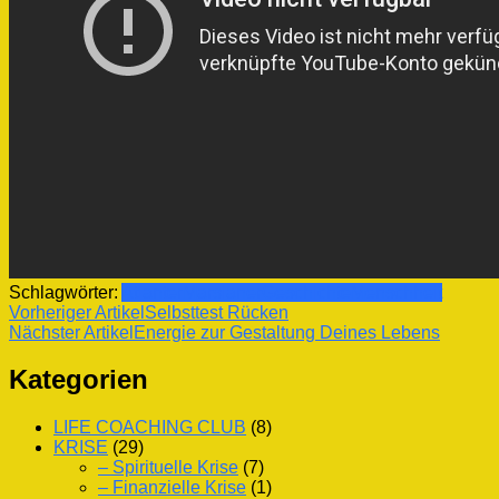
Schlagwörter:
Atlanter
Marsianer
Geschichte
Menschheit
Beitragsnavigation
Vorheriger Artikel
Selbsttest Rücken
Nächster Artikel
Energie zur Gestaltung Deines Lebens
Kategorien
LIFE COACHING CLUB
(8)
KRISE
(29)
– Spirituelle Krise
(7)
– Finanzielle Krise
(1)