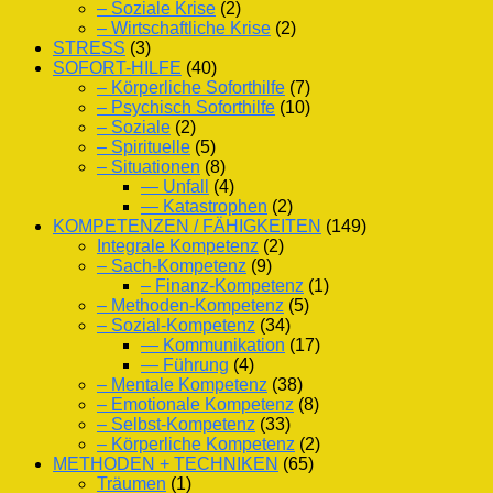
– Soziale Krise
(2)
– Wirtschaftliche Krise
(2)
STRESS
(3)
SOFORT-HILFE
(40)
– Körperliche Soforthilfe
(7)
– Psychisch Soforthilfe
(10)
– Soziale
(2)
– Spirituelle
(5)
– Situationen
(8)
— Unfall
(4)
— Katastrophen
(2)
KOMPETENZEN / FÄHIGKEITEN
(149)
Integrale Kompetenz
(2)
– Sach-Kompetenz
(9)
– Finanz-Kompetenz
(1)
– Methoden-Kompetenz
(5)
– Sozial-Kompetenz
(34)
— Kommunikation
(17)
— Führung
(4)
– Mentale Kompetenz
(38)
– Emotionale Kompetenz
(8)
– Selbst-Kompetenz
(33)
– Körperliche Kompetenz
(2)
METHODEN + TECHNIKEN
(65)
Träumen
(1)