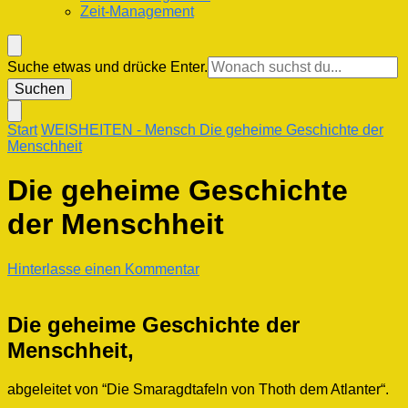
Zeit-Management
Suchst
Suche etwas und drücke Enter.
du
nach
etwas?
Start
WEISHEITEN
- Mensch
Die geheime Geschichte der
Menschheit
Die geheime Geschichte
der Menschheit
zu
Hinterlasse einen Kommentar
Die
geheime
Geschichte
Die geheime Geschichte der
der
Menschheit,
Menschheit
abgeleitet von “Die Smaragdtafeln von Thoth dem Atlanter“.