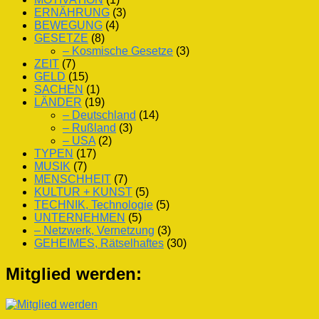
ERNÄHRUNG
(3)
BEWEGUNG
(4)
GESETZE
(8)
– Kosmische Gesetze
(3)
ZEIT
(7)
GELD
(15)
SACHEN
(1)
LÄNDER
(19)
– Deutschland
(14)
– Rußland
(3)
– USA
(2)
TYPEN
(17)
MUSIK
(7)
MENSCHHEIT
(7)
KULTUR + KUNST
(5)
TECHNIK, Technologie
(5)
UNTERNEHMEN
(5)
– Netzwerk, Vernetzung
(3)
GEHEIMES, Rätselhaftes
(30)
Mitglied werden: