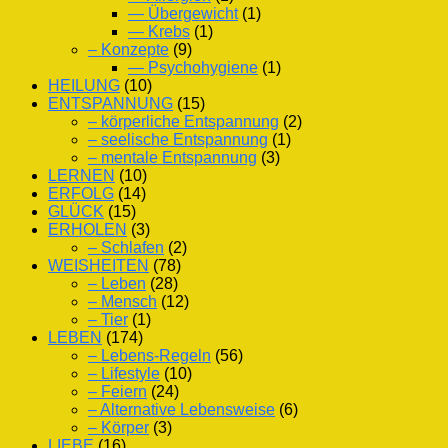
— Übergewicht
(1)
— Krebs
(1)
– Konzepte
(9)
— Psychohygiene
(1)
HEILUNG
(10)
ENTSPANNUNG
(15)
– körperliche Entspannung
(2)
– seelische Entspannung
(1)
– mentale Entspannung
(3)
LERNEN
(10)
ERFOLG
(14)
GLÜCK
(15)
ERHOLEN
(3)
– Schlafen
(2)
WEISHEITEN
(78)
– Leben
(28)
– Mensch
(12)
– Tier
(1)
LEBEN
(174)
– Lebens-Regeln
(56)
– Lifestyle
(10)
– Feiern
(24)
– Alternative Lebensweise
(6)
– Körper
(3)
LIEBE
(16)