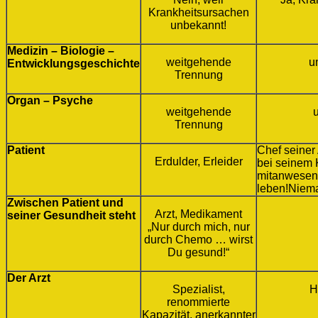
Krankheitsursachen
unbekannt!
Medizin – Biologie –
weitgehende
u
Entwicklungsgeschichte
Trennung
Organ – Psyche
weitgehende
u
Trennung
Patient
Chef seine
Erdulder, Erleider
bei seinem K
mitanwesen
leben!
Niema
Zwischen Patient und
Arzt, Medikament
seiner Gesundheit steht
„Nur durch mich, nur
durch Chemo … wirst
Du gesund!“
Der Arzt
Spezialist,
H
renommierte
Kapazität, anerkannter