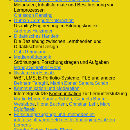
Metadaten, Inhaltsformate und Beschreibung von
Lernprozessen
Christoph Rensing
Human-Computer-Interaction
Usability Engineering im Bildungskontext
Andreas Holzinger
Didaktisches Handeln
Die Beziehung zwischen Lerntheorien und
Didaktischem Design
Gabi Reinmann
Medienpädagogik
Strömungen, Forschungsfragen und Aufgaben
Mandy Schiefner-Rohs
Systeme im Einsatz
WBT, LMS, E-Portfolio-Systeme, PLE und andere
Behnam Taraghi
,
Martin Ebner
,
Sandra Schön
Kommunikation und Moderation
Internetgestützte
Kommunikation
zur Lernunterstützung
Martin Ebner
,
Sandra Schön
,
Gabriela Bäuml-
Westebbe
,
Illona Buchem
,
Christian Lehr
,
Marc
Egloffstein
Forschungszugänge und -methoden im
interdisziplinären Feld des technologiegestützten
Lernens