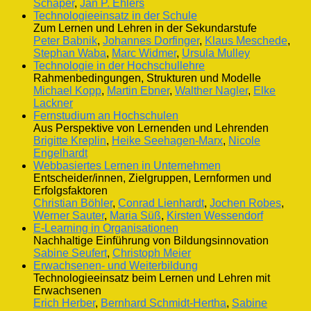
Schaper
,
Jan P. Ehlers
Technologieeinsatz in der Schule
Zum Lernen und Lehren in der Sekundarstufe
Peter Babnik
,
Johannes Dorfinger
,
Klaus Meschede
,
Stephan Waba
,
Marc Widmer
,
Ursula Mulley
Technologie in der Hochschullehre
Rahmenbedingungen, Strukturen und Modelle
Michael Kopp
,
Martin Ebner
,
Walther Nagler
,
Elke
Lackner
Fernstudium an Hochschulen
Aus Perspektive von Lernenden und Lehrenden
Brigitte Kreplin
,
Heike Seehagen-Marx
,
Nicole
Engelhardt
Webbasiertes Lernen in Unternehmen
Entscheider/innen, Zielgruppen, Lernformen und
Erfolgsfaktoren
Christian Böhler
,
Conrad Lienhardt
,
Jochen Robes
,
Werner Sauter
,
Maria Süß
,
Kirsten Wessendorf
E-Learning in Organisationen
Nachhaltige Einführung von Bildungsinnovation
Sabine Seufert
,
Christoph Meier
Erwachsenen- und Weiterbildung
Technologieeinsatz beim Lernen und Lehren mit
Erwachsenen
Erich Herber
,
Bernhard Schmidt-Hertha
,
Sabine