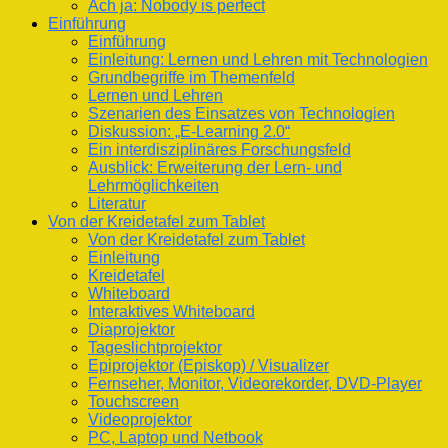
Ach ja: Nobody is perfect
Einführung
Einführung
Einleitung: Lernen und Lehren mit Technologien
Grundbegriffe im Themenfeld
Lernen und Lehren
Szenarien des Einsatzes von Technologien
Diskussion: „E-Learning 2.0“
Ein interdisziplinäres Forschungsfeld
Ausblick: Erweiterung der Lern- und
Lehrmöglichkeiten
Literatur
Von der Kreidetafel zum Tablet
Von der Kreidetafel zum Tablet
Einleitung
Kreidetafel
Whiteboard
Interaktives Whiteboard
Diaprojektor
Tageslichtprojektor
Epiprojektor (Episkop) / Visualizer
Fernseher, Monitor, Videorekorder, DVD-Player
Touchscreen
Videoprojektor
PC, Laptop und Netbook