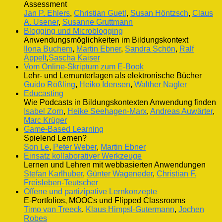
Assessment
Jan P. Ehlers
,
Christian Guetl
,
Susan Höntzsch
,
Claus
A. Usener
,
Susanne Gruttmann
Blogging und Microblogging
Anwendungsmöglichkeiten im Bildungskontext
Ilona Buchem
,
Martin Ebner
,
Sandra Schön
,
Ralf
Appelt
,
Sascha Kaiser
Vom Online-Skriptum zum E-Book
Lehr- und Lernunterlagen als elektronische Bücher
Guido Rößling
,
Heiko Idensen
,
Walther Nagler
Educasting
Wie Podcasts in Bildungskontexten Anwendung finden
Isabel Zorn
,
Heike Seehagen-Marx
,
Andreas Auwärter
,
Marc Krüger
Game-Based Learning
Spielend Lernen?
Son Le
,
Peter Weber
,
Martin Ebner
Einsatz kollaborativer Werkzeuge
Lernen und Lehren mit webbasierten Anwendungen
Stefan Karlhuber
,
Günter Wageneder
,
Christian F.
Freisleben-Teutscher
Offene und partizipative Lernkonzepte
E-Portfolios, MOOCs und Flipped Classrooms
Timo van Treeck
,
Klaus Himpsl-Gutermann
,
Jochen
Robes