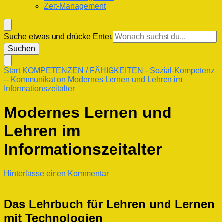
Zeit-Management
Suchst
Suche etwas und drücke Enter.
du
nach
etwas?
Start
KOMPETENZEN / FÄHIGKEITEN
- Sozial-Kompetenz
-- Kommunikation
Modernes Lernen und Lehren im
Informationszeitalter
Modernes Lernen und
Lehren im
Informationszeitalter
zu
Hinterlasse einen Kommentar
Modernes
Lernen
und
Das Lehrbuch für Lehren und Lernen
Lehren
mit Technologien
im