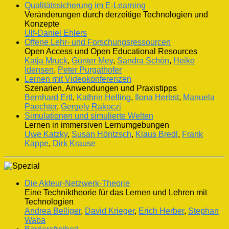
Qualitätssicherung im E-Learning
Veränderungen durch derzeitige Technologien und
Konzepte
Ulf-Daniel Ehlers
Offene Lehr- und Forschungsressourcen
Open Access und Open Educational Resources
Katja Mruck
,
Günter Mey
,
Sandra Schön
,
Heiko
Idensen
,
Peter Purgathofer
Lernen mit Videokonferenzen
Szenarien, Anwendungen und Praxistipps
Bernhard Ertl
,
Kathrin Helling
,
Ilona Herbst
,
Manuela
Paechter
,
Gergely Rakoczi
Simulationen und simulierte Welten
Lernen in immersiven Lernumgebungen
Uwe Katzky
,
Susan Höntzsch
,
Klaus Bredl
,
Frank
Kappe
,
Dirk Krause
Die Akteur-Netzwerk-Theorie
Eine Techniktheorie für das Lernen und Lehren mit
Technologien
Andrea Belliger
,
David Krieger
,
Erich Herber
,
Stephan
Waba