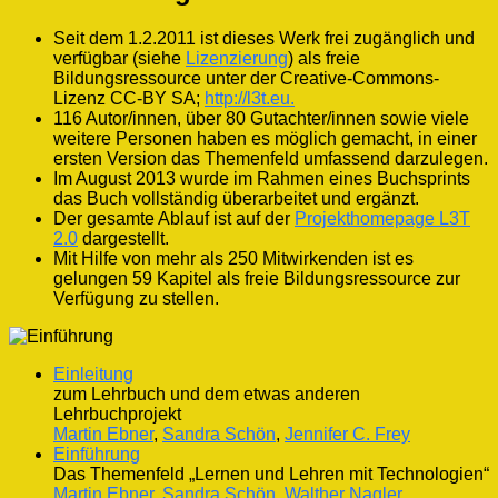
Informationszeitalter
Seit dem 1.2.2011 ist dieses Werk frei zugänglich und
verfügbar (siehe
Lizenzierung
) als freie
Bildungsressource unter der Creative-Commons-
Lizenz CC-BY SA;
http://l3t.eu.
116 Autor/innen, über 80 Gutachter/innen sowie viele
weitere Personen haben es möglich gemacht, in einer
ersten Version das Themenfeld umfassend darzulegen.
Im August 2013 wurde im Rahmen eines Buchsprints
das Buch vollständig überarbeitet und ergänzt.
Der gesamte Ablauf ist auf der
Projekthomepage L3T
2.0
dargestellt.
Mit Hilfe von mehr als 250 Mitwirkenden ist es
gelungen 59 Kapitel als freie Bildungsressource zur
Verfügung zu stellen.
Einleitung
zum Lehrbuch und dem etwas anderen
Lehrbuchprojekt
Martin Ebner
,
Sandra Schön
,
Jennifer C. Frey
Einführung
Das Themenfeld „Lernen und Lehren mit Technologien“
Martin Ebner
,
Sandra Schön
,
Walther Nagler