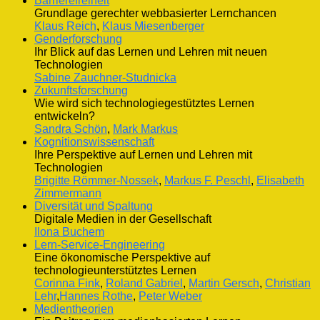
Barrierefreiheit
Grundlage gerechter webbasierter Lernchancen
Klaus Reich
,
Klaus Miesenberger
Genderforschung
Ihr Blick auf das Lernen und Lehren mit neuen
Technologien
Sabine Zauchner-Studnicka
Zukunftsforschung
Wie wird sich technologiegestütztes Lernen
entwickeln?
Sandra Schön
,
Mark Markus
Kognitionswissenschaft
Ihre Perspektive auf Lernen und Lehren mit
Technologien
Brigitte Römmer-Nossek
,
Markus F. Peschl
,
Elisabeth
Zimmermann
Diversität und Spaltung
Digitale Medien in der Gesellschaft
Ilona Buchem
Lern-Service-Engineering
Eine ökonomische Perspektive auf
technologieunterstütztes Lernen
Corinna Fink
,
Roland Gabriel
,
Martin Gersch
,
Christian
Lehr
,
Hannes Rothe
,
Peter Weber
Medientheorien