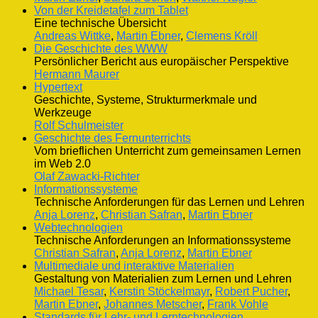
Von der Kreidetafel zum Tablet
Eine technische Übersicht
Andreas Wittke
,
Martin Ebner
,
Clemens Kröll
Die Geschichte des WWW
Persönlicher Bericht aus europäischer Perspektive
Hermann Maurer
Hypertext
Geschichte, Systeme, Strukturmerkmale und
Werkzeuge
Rolf Schulmeister
Geschichte des Fernunterrichts
Vom brieflichen Unterricht zum gemeinsamen Lernen
im Web 2.0
Olaf Zawacki-Richter
Informationssysteme
Technische Anforderungen für das Lernen und Lehren
Anja Lorenz
,
Christian Safran
,
Martin Ebner
Webtechnologien
Technische Anforderungen an Informationssysteme
Christian Safran
,
Anja Lorenz
,
Martin Ebner
Multimediale und interaktive Materialien
Gestaltung von Materialien zum Lernen und Lehren
Michael Tesar
,
Kerstin Stöckelmayr
,
Robert Pucher
,
Martin Ebner
,
Johannes Metscher
,
Frank Vohle
Standards für Lehr- und Lerntechnologien