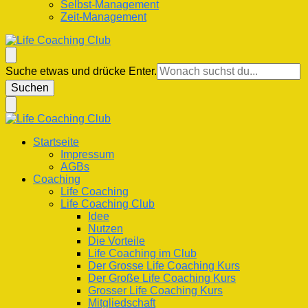
Selbst-Management
Zeit-Management
Life Coaching Club
Für Deine Lebenskompetenz
Suchst
Suche etwas und drücke Enter.
du
nach
etwas?
Life Coaching Club
Für Deine Lebenskompetenz
Startseite
Impressum
AGBs
Coaching
Life Coaching
Life Coaching Club
Idee
Nutzen
Die Vorteile
Life Coaching im Club
Der Grosse Life Coaching Kurs
Der Große Life Coaching Kurs
Grosser Life Coaching Kurs
Mitgliedschaft