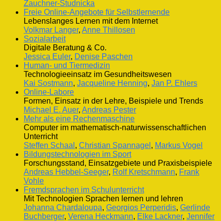
Zauchner-Studnicka
Freie Online-Angebote für Selbstlernende
Lebenslanges Lernen mit dem Internet
Volkmar Langer
,
Anne Thillosen
Sozialarbeit
Digitale Beratung & Co.
Jessica Euler
,
Denise Paschen
Human- und Tiermedizin
Technologieeinsatz im Gesundheitswesen
Kai Sostmann
,
Jacqueline Henning
,
Jan P. Ehlers
Online-Labore
Formen, Einsatz in der Lehre, Beispiele und Trends
Michael E. Auer
,
Andreas Pester
Mehr als eine Rechenmaschine
Computer im mathematisch-naturwissenschaftlichen
Unterricht
Steffen Schaal
,
Christian Spannagel
,
Markus Vogel
Bildungstechnologien im Sport
Forschungsstand, Einsatzgebiete und Praxisbeispiele
Andreas Hebbel-Seeger
,
Rolf Kretschmann
,
Frank
Vohle
Fremdsprachen im Schulunterricht
Mit Technologien Sprachen lernen und lehren
Johanna Chardaloupa
,
Georgios Perperidis
,
Gerlinde
Buchberger
,
Verena Heckmann
,
Elke Lackner
,
Jennifer