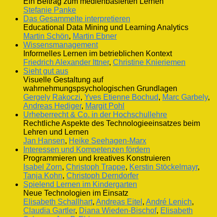
Ein Beitrag zum medienbasierten Lernen
Stefanie Panke
Das Gesammelte interpretieren
Educational Data Mining und Learning Analytics
Martin Schön
,
Martin Ebner
Wissensmanagement
Informelles Lernen im betrieblichen Kontext
Friedrich Alexander Ittner
,
Christine Knieriemen
Sieht gut aus
Visuelle Gestaltung auf
wahrnehmungspsychologischen Grundlagen
Gergely Rakoczi
,
Yves Etienne Bochud
,
Marc Garbely
,
Andreas Hediger
,
Margit Pohl
Urheberrecht & Co. in der Hochschullehre
Rechtliche Aspekte des Technologieeinsatzes beim
Lehren und Lernen
Jan Hansen
,
Heike Seehagen-Marx
Interessen und Kompetenzen fördern
Programmieren und kreatives Konstruieren
Isabel Zorn
,
Christoph Trappe
,
Kerstin Stöckelmayr
,
Tanja Kohn
,
Christoph Derndorfer
Spielend Lernen im Kindergarten
Neue Technologien im Einsatz
Elisabeth Schallhart
,
Andreas Eitel
,
André Lenich
,
Claudia Gartler
,
Diana Wieden-Bischof
,
Elisabeth