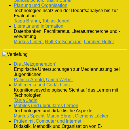
Sandra Schön
,
Martin Ebner
Planung und Organisation
Technologieeinsatz von der Bedarfsanalyse bis zur
Evaluation
Taiga Brahm
,
Tobias Jenert
Literatur und Information
Datenbanken, Fachliteratur, Literaturrecherche und -
verwaltung
Markus Linten
,
Rolf Kretschmann
,
Lambert Heller
Die „Netzgeneration“
Empirische Untersuchungen zur Mediennutzung bei
Jugendlichen
Patricia Arnold
,
Ulrich Weber
Multimedia und Gedächtnis
Kognitionspsychologische Sicht auf das Lernen mit
Technologien
Tanja Jadin
Mobiles und ubiquitäres Lernen
Technologien und didaktische Aspekte
Marcus Specht
,
Martin Ebner
,
Clemens Löcker
Prüfen mit Computer und Internet
Didaktik, Methodik und Organisation von E-