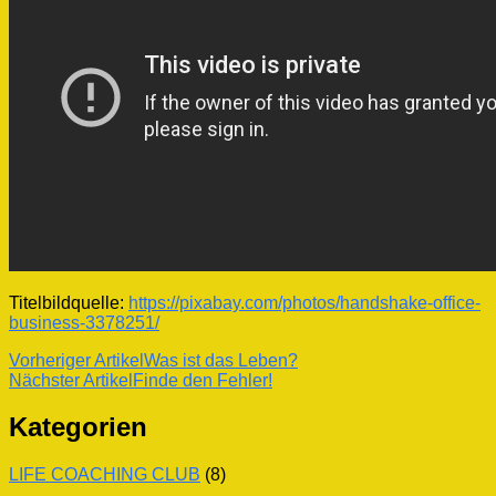
Titelbildquelle:
https://pixabay.com/photos/handshake-office-
business-3378251/
Beitragsnavigation
Vorheriger Artikel
Was ist das Leben?
Nächster Artikel
Finde den Fehler!
Kategorien
LIFE COACHING CLUB
(8)