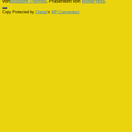
von
Blossom Themes
. Präsentiert von
WordPress
.
Copy Protected by
Chetan
's
WP-Copyprotect
.