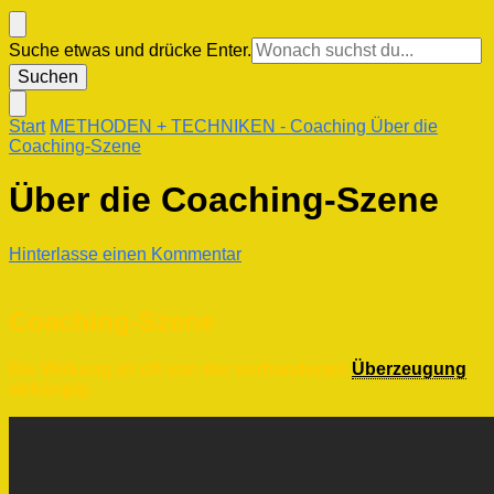
Suchst
Suche etwas und drücke Enter.
du
nach
etwas?
Start
METHODEN + TECHNIKEN
- Coaching
Über die
Coaching-Szene
Über die Coaching-Szene
zu
Hinterlasse einen Kommentar
Über
die
Coaching-
Coaching-Szene
Szene
Die Wirkung ist oft von der vorhandenen
Überzeugung
abhängig: