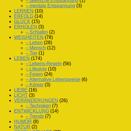
– seelische Entspannung
(1)
– mentale Entspannung
(3)
LERNEN
(10)
ERFOLG
(14)
GLÜCK
(15)
ERHOLEN
(3)
– Schlafen
(2)
WEISHEITEN
(78)
– Leben
(28)
– Mensch
(12)
– Tier
(1)
LEBEN
(174)
– Lebens-Regeln
(56)
– Lifestyle
(10)
– Feiern
(24)
– Alternative Lebensweise
(6)
– Körper
(3)
LIEBE
(16)
LICHT
(3)
VERÄNDERUNGEN
(26)
– Techniken
(7)
ENTWICKLUNG
(14)
– Trends
(7)
HUMOR
(8)
NATUR
(2)