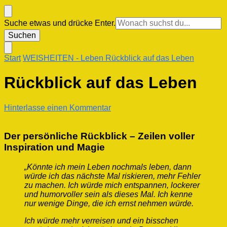
Suchst
Suche etwas und drücke Enter.
du
nach
etwas?
Start
WEISHEITEN
- Leben
Rückblick auf das Leben
Rückblick auf das Leben
zu
Hinterlasse einen Kommentar
Rückblick
auf
das
Der persönliche Rückblick – Zeilen voller
Leben
Inspiration und Magie
„Könnte ich mein Leben nochmals leben, dann
würde ich das nächste Mal riskieren, mehr Fehler
zu machen. Ich würde mich entspannen, lockerer
und humorvoller sein als dieses Mal. Ich kenne
nur wenige Dinge, die ich ernst nehmen würde.
Ich würde mehr verreisen und ein bisschen