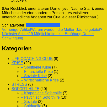
pflücken.“
(Der Rückblick einer älteren Dame (evtl. Nadine Stair), eines
Mönches oder einer anderen Person – es existieren
unterschiedliche Angaben zur Quelle dieser Rückschau
.)
Schlagwörter:
Weisheit
Leben
Alter
Beitragsnavigation
Vorheriger Artikel
Warum wurden die Mutter-Bäume getötet?
Nächster Artikel
19 Möglichkeiten zur Erhöhung Deiner
Schwingung
Kategorien
LIFE COACHING CLUB
(8)
KRISE
(29)
– Spirituelle Krise
(7)
– Finanzielle Krise
(1)
– Soziale Krise
(2)
– Wirtschaftliche Krise
(2)
STRESS
(3)
SOFORT-HILFE
(40)
– Körperliche Soforthilfe
(7)
– Psychisch Soforthilfe
(10)
– Soziale
(2)
– Spirituelle
(5)