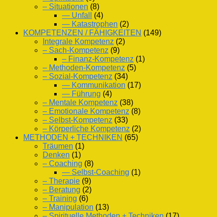
– Situationen
(8)
— Unfall
(4)
— Katastrophen
(2)
KOMPETENZEN / FÄHIGKEITEN
(149)
Integrale Kompetenz
(2)
– Sach-Kompetenz
(9)
– Finanz-Kompetenz
(1)
– Methoden-Kompetenz
(5)
– Sozial-Kompetenz
(34)
— Kommunikation
(17)
— Führung
(4)
– Mentale Kompetenz
(38)
– Emotionale Kompetenz
(8)
– Selbst-Kompetenz
(33)
– Körperliche Kompetenz
(2)
METHODEN + TECHNIKEN
(65)
Träumen
(1)
Denken
(1)
– Coaching
(8)
— Selbst-Coaching
(1)
– Therapie
(9)
– Beratung
(2)
– Training
(6)
– Manipulation
(13)
– Spirituelle Methoden + Techniken
(17)