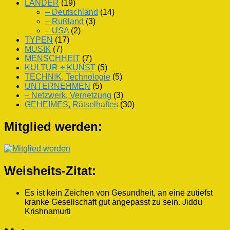
LÄNDER
(19)
– Deutschland
(14)
– Rußland
(3)
– USA
(2)
TYPEN
(17)
MUSIK
(7)
MENSCHHEIT
(7)
KULTUR + KUNST
(5)
TECHNIK, Technologie
(5)
UNTERNEHMEN
(5)
– Netzwerk, Vernetzung
(3)
GEHEIMES, Rätselhaftes
(30)
Mitglied werden:
Weisheits-Zitat:
Es ist kein Zeichen von Gesundheit, an eine zutiefst
kranke Gesellschaft gut angepasst zu sein.
Jiddu
Krishnamurti