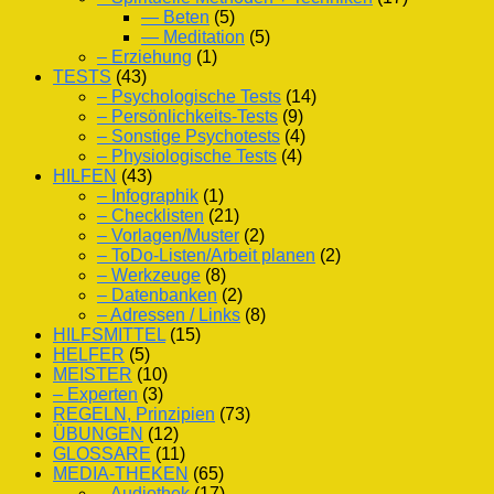
— Beten
(5)
— Meditation
(5)
– Erziehung
(1)
TESTS
(43)
– Psychologische Tests
(14)
– Persönlichkeits-Tests
(9)
– Sonstige Psychotests
(4)
– Physiologische Tests
(4)
HILFEN
(43)
– Infographik
(1)
– Checklisten
(21)
– Vorlagen/Muster
(2)
– ToDo-Listen/Arbeit planen
(2)
– Werkzeuge
(8)
– Datenbanken
(2)
– Adressen / Links
(8)
HILFSMITTEL
(15)
HELFER
(5)
MEISTER
(10)
– Experten
(3)
REGELN, Prinzipien
(73)
ÜBUNGEN
(12)
GLOSSARE
(11)
MEDIA-THEKEN
(65)
– Audiothek
(17)