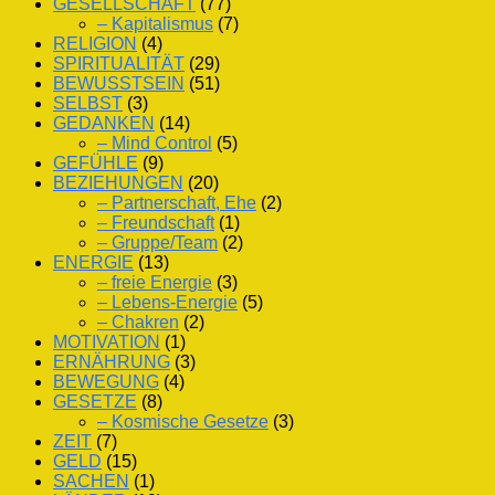
GESELLSCHAFT
(77)
– Kapitalismus
(7)
RELIGION
(4)
SPIRITUALITÄT
(29)
BEWUSSTSEIN
(51)
SELBST
(3)
GEDANKEN
(14)
– Mind Control
(5)
GEFÜHLE
(9)
BEZIEHUNGEN
(20)
– Partnerschaft, Ehe
(2)
– Freundschaft
(1)
– Gruppe/Team
(2)
ENERGIE
(13)
– freie Energie
(3)
– Lebens-Energie
(5)
– Chakren
(2)
MOTIVATION
(1)
ERNÄHRUNG
(3)
BEWEGUNG
(4)
GESETZE
(8)
– Kosmische Gesetze
(3)
ZEIT
(7)
GELD
(15)
SACHEN
(1)