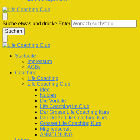
Life Coaching Club
Für Deine Lebenskompetenz
Suchst
Suche etwas und drücke Enter.
du
nach
etwas?
Life Coaching Club
Für Deine Lebenskompetenz
Startseite
Impressum
AGBs
Coaching
Life Coaching
Life Coaching Club
Idee
Nutzen
Die Vorteile
Life Coaching im Club
Der Grosse Life Coaching Kurs
Der Große Life Coaching Kurs
Grosser Life Coaching Kurs
Mitgliedschaft
ANMELDUNG