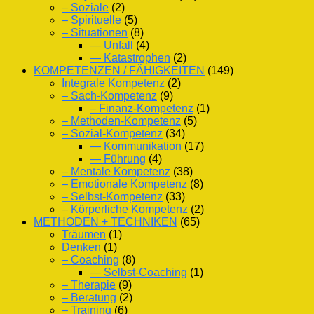
– Soziale
(2)
– Spirituelle
(5)
– Situationen
(8)
— Unfall
(4)
— Katastrophen
(2)
KOMPETENZEN / FÄHIGKEITEN
(149)
Integrale Kompetenz
(2)
– Sach-Kompetenz
(9)
– Finanz-Kompetenz
(1)
– Methoden-Kompetenz
(5)
– Sozial-Kompetenz
(34)
— Kommunikation
(17)
— Führung
(4)
– Mentale Kompetenz
(38)
– Emotionale Kompetenz
(8)
– Selbst-Kompetenz
(33)
– Körperliche Kompetenz
(2)
METHODEN + TECHNIKEN
(65)
Träumen
(1)
Denken
(1)
– Coaching
(8)
— Selbst-Coaching
(1)
– Therapie
(9)
– Beratung
(2)
– Training
(6)