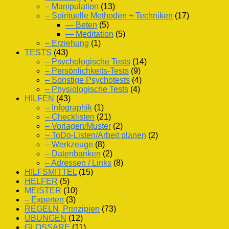
– Manipulation
(13)
– Spirituelle Methoden + Techniken
(17)
— Beten
(5)
— Meditation
(5)
– Erziehung
(1)
TESTS
(43)
– Psychologische Tests
(14)
– Persönlichkeits-Tests
(9)
– Sonstige Psychotests
(4)
– Physiologische Tests
(4)
HILFEN
(43)
– Infographik
(1)
– Checklisten
(21)
– Vorlagen/Muster
(2)
– ToDo-Listen/Arbeit planen
(2)
– Werkzeuge
(8)
– Datenbanken
(2)
– Adressen / Links
(8)
HILFSMITTEL
(15)
HELFER
(5)
MEISTER
(10)
– Experten
(3)
REGELN, Prinzipien
(73)
ÜBUNGEN
(12)
GLOSSARE
(11)