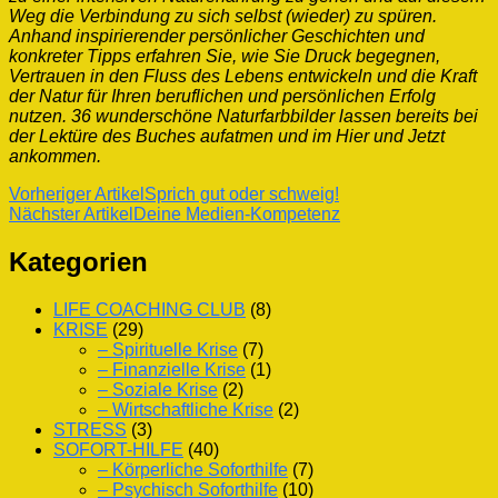
Weg die Verbindung zu sich selbst (wieder) zu spüren.
Anhand inspirierender persönlicher Geschichten und
konkreter Tipps erfahren Sie, wie Sie Druck begegnen,
Vertrauen in den Fluss des Lebens entwickeln und die Kraft
der Natur für Ihren beruflichen und persönlichen Erfolg
nutzen. 36 wunderschöne Naturfarbbilder lassen bereits bei
der Lektüre des Buches aufatmen und im Hier und Jetzt
ankommen.
Beitragsnavigation
Vorheriger Artikel
Sprich gut oder schweig!
Nächster Artikel
Deine Medien-Kompetenz
Kategorien
LIFE COACHING CLUB
(8)
KRISE
(29)
– Spirituelle Krise
(7)
– Finanzielle Krise
(1)
– Soziale Krise
(2)
– Wirtschaftliche Krise
(2)
STRESS
(3)
SOFORT-HILFE
(40)
– Körperliche Soforthilfe
(7)
– Psychisch Soforthilfe
(10)