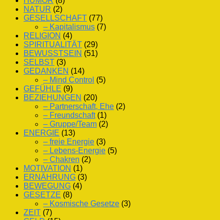
HUMOR
(8)
NATUR
(2)
GESELLSCHAFT
(77)
– Kapitalismus
(7)
RELIGION
(4)
SPIRITUALITÄT
(29)
BEWUSSTSEIN
(51)
SELBST
(3)
GEDANKEN
(14)
– Mind Control
(5)
GEFÜHLE
(9)
BEZIEHUNGEN
(20)
– Partnerschaft, Ehe
(2)
– Freundschaft
(1)
– Gruppe/Team
(2)
ENERGIE
(13)
– freie Energie
(3)
– Lebens-Energie
(5)
– Chakren
(2)
MOTIVATION
(1)
ERNÄHRUNG
(3)
BEWEGUNG
(4)
GESETZE
(8)
– Kosmische Gesetze
(3)
ZEIT
(7)