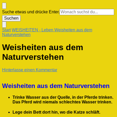
Suchst
Suche etwas und drücke Enter.
du
nach
etwas?
Start
WEISHEITEN
- Leben
Weisheiten aus dem
Naturverstehen
Weisheiten aus dem
Naturverstehen
zu
Hinterlasse einen Kommentar
Weisheiten
aus
dem
Weisheiten aus dem Naturverstehen
Naturverstehen
Trinke Wasser aus der Quelle, in der Pferde trinken.
Das Pferd wird niemals schlechtes Wasser trinken.
Lege dein Bett dort hin, wo die Katze schläft.