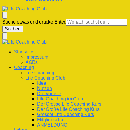
Life Coaching Club
Für Deine Lebenskompetenz
Suchst
Suche etwas und drücke Enter.
du
nach
etwas?
Life Coaching Club
Für Deine Lebenskompetenz
Startseite
Impressum
AGBs
Coaching
Life Coaching
Life Coaching Club
Idee
Nutzen
Die Vorteile
Life Coaching im Club
Der Grosse Life Coaching Kurs
Der Große Life Coaching Kurs
Grosser Life Coaching Kurs
Mitgliedschaft
ANMELDUNG