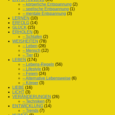
– körperliche Entspannung
(2)
– seelische Entspannung
(1)
– mentale Entspannung
(3)
LERNEN
(10)
ERFOLG
(14)
GLÜCK
(15)
ERHOLEN
(3)
– Schlafen
(2)
WEISHEITEN
(78)
– Leben
(28)
– Mensch
(12)
– Tier
(1)
LEBEN
(174)
– Lebens-Regeln
(56)
– Lifestyle
(10)
– Feiern
(24)
– Alternative Lebensweise
(6)
– Körper
(3)
LIEBE
(16)
LICHT
(3)
VERÄNDERUNGEN
(26)
– Techniken
(7)
ENTWICKLUNG
(14)
– Trends
(7)