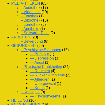
MEDIA-THEKEN
(65)
– Audiothek
(17)
– Videothek
(19)
– Fotothek
(1)
– Bibliothek
(18)
– Lernothek
(5)
– Apotheke
(7)
– Software_Tools
(2)
ARBEITEN
(20)
– Bewerbung
(6)
GESUNDHEIT
(99)
– Psychische Störungen
(16)
— Burn out
(1)
— Depression
(3)
— Angst
(1)
– Physische Krankheiten
(24)
— Rauchen
(4)
— Rücken-Probleme
(2)
— Allergien
(1)
— Übergewicht
(1)
— Krebs
(1)
– Konzepte
(9)
— Psychohygiene
(1)
HEILUNG
(10)
ENTSPANNUNG
(15)