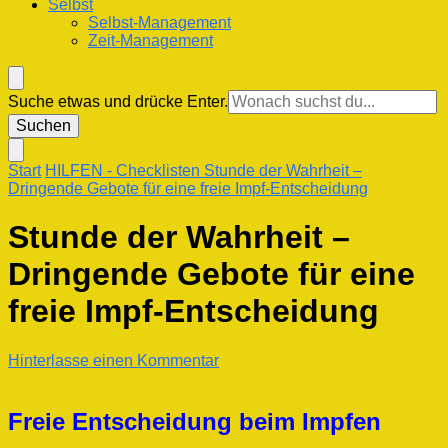
Selbst
Selbst-Management
Zeit-Management
Suchst
Suche etwas und drücke Enter.
du
nach
etwas?
Start
HILFEN
- Checklisten
Stunde der Wahrheit –
Dringende Gebote für eine freie Impf-Entscheidung
Stunde der Wahrheit –
Dringende Gebote für eine
freie Impf-Entscheidung
zu
Hinterlasse einen Kommentar
Stunde
der
Wahrheit
Freie Entscheidung beim Impfen
–