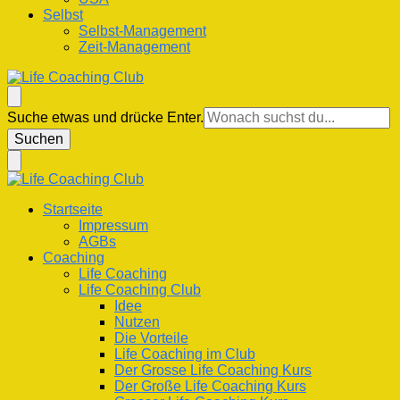
Selbst
Selbst-Management
Zeit-Management
Life Coaching Club
Für Deine Lebenskompetenz
Suchst
Suche etwas und drücke Enter.
du
nach
etwas?
Life Coaching Club
Für Deine Lebenskompetenz
Startseite
Impressum
AGBs
Coaching
Life Coaching
Life Coaching Club
Idee
Nutzen
Die Vorteile
Life Coaching im Club
Der Grosse Life Coaching Kurs
Der Große Life Coaching Kurs