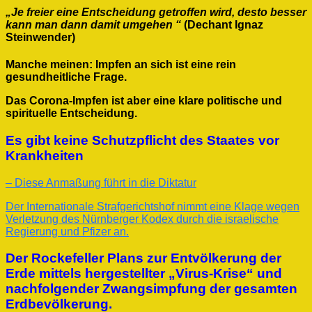
Dringende
„Je freier eine Entscheidung getroffen wird, desto besser
Gebote
kann man dann damit umgehen “
(Dechant Ignaz
für
Steinwender)
eine
freie
Impf-
Manche meinen: Impfen an sich ist eine rein
Entscheidung
gesundheitliche Frage.
Das Corona-Impfen ist aber eine klare politische und
spirituelle Entscheidung.
Es gibt keine Schutzpflicht des Staates vor
Krankheiten
– Diese Anmaßung führt in die Diktatur
Der Internationale Strafgerichtshof nimmt eine Klage wegen
Verletzung des Nürnberger Kodex durch die israelische
Regierung und Pfizer an.
Der Rockefeller Plans zur Entvölkerung der
Erde mittels hergestellter „Virus-Krise“ und
nachfolgender Zwangsimpfung der gesamten
Erdbevölkerung.