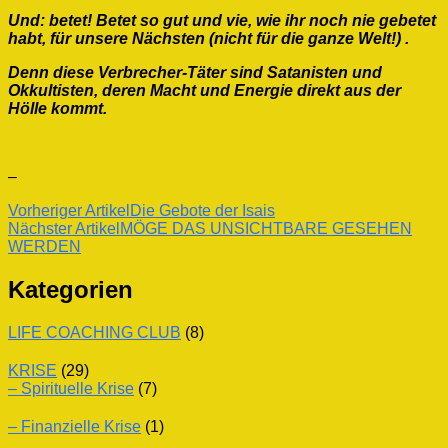
Und: betet! Betet so gut und vie, wie ihr noch nie gebetet
habt, für unsere Nächsten (nicht für die ganze Welt!) .
Denn diese Verbrecher-Täter sind Satanisten und
Okkultisten, deren Macht und Energie direkt aus der
Hölle kommt.
–
Beitragsnavigation
Vorheriger Artikel
Die Gebote der Isais
Nächster Artikel
MÖGE DAS UNSICHTBARE GESEHEN
WERDEN
Kategorien
LIFE COACHING CLUB
(8)
KRISE
(29)
– Spirituelle Krise
(7)
– Finanzielle Krise
(1)