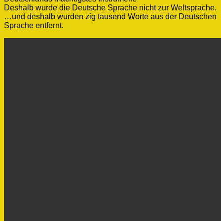
Deshalb wurde die Deutsche Sprache nicht zur Weltsprache.
…und deshalb wurden zig tausend Worte aus der Deutschen
Sprache entfernt.