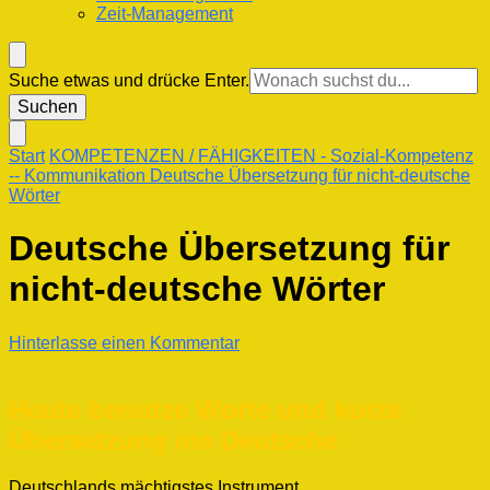
Zeit-Management
Suchst
Suche etwas und drücke Enter.
du
nach
etwas?
Start
KOMPETENZEN / FÄHIGKEITEN
- Sozial-Kompetenz
-- Kommunikation
Deutsche Übersetzung für nicht-deutsche
Wörter
Deutsche Übersetzung für
nicht-deutsche Wörter
zu
Hinterlasse einen Kommentar
Deutsche
Übersetzung
für
Heute benutze Worte und kurze
nicht-
Übersetzung ins Deutsche
deutsche
Wörter
Deutschlands mächtigstes Instrument.