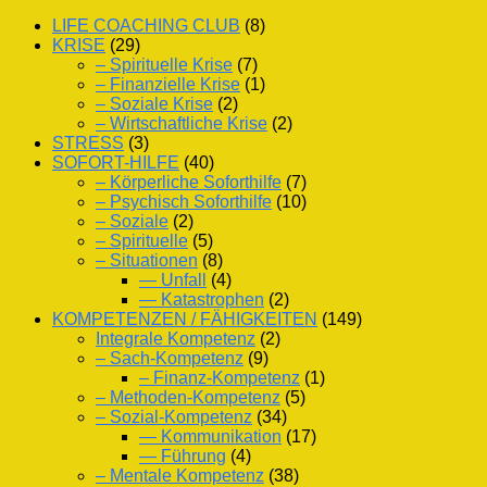
LIFE COACHING CLUB
(8)
KRISE
(29)
– Spirituelle Krise
(7)
– Finanzielle Krise
(1)
– Soziale Krise
(2)
– Wirtschaftliche Krise
(2)
STRESS
(3)
SOFORT-HILFE
(40)
– Körperliche Soforthilfe
(7)
– Psychisch Soforthilfe
(10)
– Soziale
(2)
– Spirituelle
(5)
– Situationen
(8)
— Unfall
(4)
— Katastrophen
(2)
KOMPETENZEN / FÄHIGKEITEN
(149)
Integrale Kompetenz
(2)
– Sach-Kompetenz
(9)
– Finanz-Kompetenz
(1)
– Methoden-Kompetenz
(5)
– Sozial-Kompetenz
(34)
— Kommunikation
(17)
— Führung
(4)
– Mentale Kompetenz
(38)