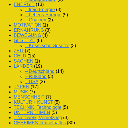
ENERGIE
(13)
– freie Energie
(3)
– Lebens-Energie
(5)
– Chakren
(2)
MOTIVATION
(1)
ERNÄHRUNG
(3)
BEWEGUNG
(4)
GESETZE
(8)
– Kosmische Gesetze
(3)
ZEIT
(7)
GELD
(15)
SACHEN
(1)
LÄNDER
(19)
– Deutschland
(14)
– Rußland
(3)
– USA
(2)
TYPEN
(17)
MUSIK
(7)
MENSCHHEIT
(7)
KULTUR + KUNST
(5)
TECHNIK, Technologie
(5)
UNTERNEHMEN
(5)
– Netzwerk, Vernetzung
(3)
GEHEIMES, Rätselhaftes
(30)