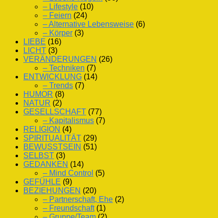
– Lifestyle
(10)
– Feiern
(24)
– Alternative Lebensweise
(6)
– Körper
(3)
LIEBE
(16)
LICHT
(3)
VERÄNDERUNGEN
(26)
– Techniken
(7)
ENTWICKLUNG
(14)
– Trends
(7)
HUMOR
(8)
NATUR
(2)
GESELLSCHAFT
(77)
– Kapitalismus
(7)
RELIGION
(4)
SPIRITUALITÄT
(29)
BEWUSSTSEIN
(51)
SELBST
(3)
GEDANKEN
(14)
– Mind Control
(5)
GEFÜHLE
(9)
BEZIEHUNGEN
(20)
– Partnerschaft, Ehe
(2)
– Freundschaft
(1)
– Gruppe/Team
(2)