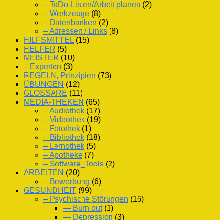
– ToDo-Listen/Arbeit planen
(2)
– Werkzeuge
(8)
– Datenbanken
(2)
– Adressen / Links
(8)
HILFSMITTEL
(15)
HELFER
(5)
MEISTER
(10)
– Experten
(3)
REGELN, Prinzipien
(73)
ÜBUNGEN
(12)
GLOSSARE
(11)
MEDIA-THEKEN
(65)
– Audiothek
(17)
– Videothek
(19)
– Fotothek
(1)
– Bibliothek
(18)
– Lernothek
(5)
– Apotheke
(7)
– Software_Tools
(2)
ARBEITEN
(20)
– Bewerbung
(6)
GESUNDHEIT
(99)
– Psychische Störungen
(16)
— Burn out
(1)
— Depression
(3)