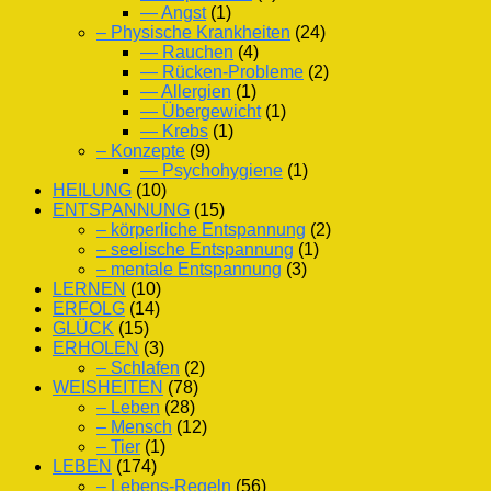
— Angst
(1)
– Physische Krankheiten
(24)
— Rauchen
(4)
— Rücken-Probleme
(2)
— Allergien
(1)
— Übergewicht
(1)
— Krebs
(1)
– Konzepte
(9)
— Psychohygiene
(1)
HEILUNG
(10)
ENTSPANNUNG
(15)
– körperliche Entspannung
(2)
– seelische Entspannung
(1)
– mentale Entspannung
(3)
LERNEN
(10)
ERFOLG
(14)
GLÜCK
(15)
ERHOLEN
(3)
– Schlafen
(2)
WEISHEITEN
(78)
– Leben
(28)
– Mensch
(12)
– Tier
(1)
LEBEN
(174)
– Lebens-Regeln
(56)