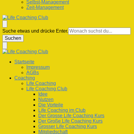
Selbst-Management
Zeit-Management
Life Coaching Club
Für Deine Lebenskompetenz
Suchst
Suche etwas und drücke Enter.
du
nach
etwas?
Life Coaching Club
Für Deine Lebenskompetenz
Startseite
Impressum
AGBs
Coaching
Life Coaching
Life Coaching Club
Idee
Nutzen
Die Vorteile
Life Coaching im Club
Der Grosse Life Coaching Kurs
Der Große Life Coaching Kurs
Grosser Life Coaching Kurs
Mitgliedschaft