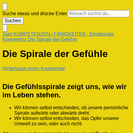
Suchst
Suche etwas und drücke Enter.
du
nach
etwas?
Start
KOMPETENZEN / FÄHIGKEITEN
- Emotionale
Kompetenz
Die Spirale der Gefühle
Die Spirale der Gefühle
zu
Hinterlasse einen Kommentar
Die
Spirale
der
Die Gefühlsspirale zeigt uns, wie wir
Gefühle
im Leben stehen.
Wir können selbst entscheiden, ob unsere persönliche
Spirale aufwärts oder abwärts dreht.
Wir können selbst entscheiden, das Opfer unserer
Umwelt zu sein, oder auch nicht.