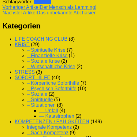
Schlagwörter:
Gefühle
Beitragsnavigation
Vorheriger Artikel
Der Mensch als Lemming!
Nächster Artikel
Das unbekannte Abchasien
Kategorien
LIFE COACHING CLUB
(8)
KRISE
(29)
– Spirituelle Krise
(7)
– Finanzielle Krise
(1)
– Soziale Krise
(2)
– Wirtschaftliche Krise
(2)
STRESS
(3)
SOFORT-HILFE
(40)
– Körperliche Soforthilfe
(7)
– Psychisch Soforthilfe
(10)
– Soziale
(2)
– Spirituelle
(5)
– Situationen
(8)
— Unfall
(4)
— Katastrophen
(2)
KOMPETENZEN / FÄHIGKEITEN
(149)
Integrale Kompetenz
(2)
– Sach-Kompetenz
(9)