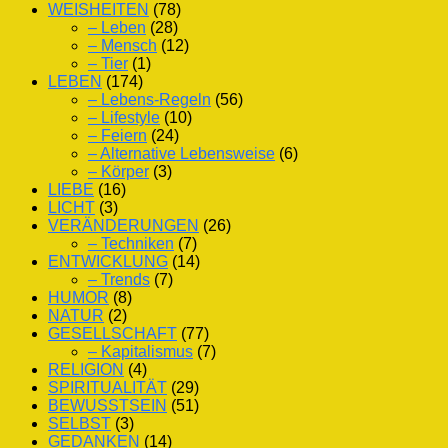
WEISHEITEN
(78)
– Leben
(28)
– Mensch
(12)
– Tier
(1)
LEBEN
(174)
– Lebens-Regeln
(56)
– Lifestyle
(10)
– Feiern
(24)
– Alternative Lebensweise
(6)
– Körper
(3)
LIEBE
(16)
LICHT
(3)
VERÄNDERUNGEN
(26)
– Techniken
(7)
ENTWICKLUNG
(14)
– Trends
(7)
HUMOR
(8)
NATUR
(2)
GESELLSCHAFT
(77)
– Kapitalismus
(7)
RELIGION
(4)
SPIRITUALITÄT
(29)
BEWUSSTSEIN
(51)
SELBST
(3)
GEDANKEN
(14)