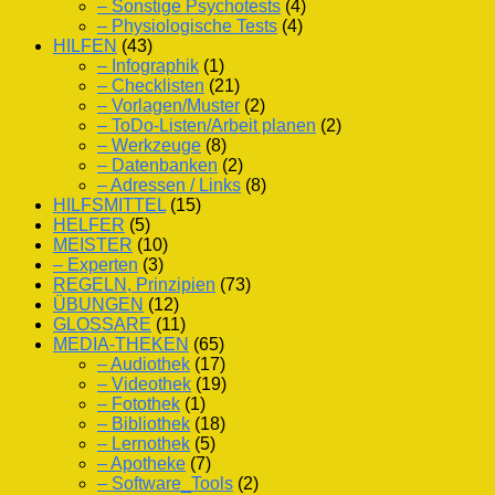
– Sonstige Psychotests
(4)
– Physiologische Tests
(4)
HILFEN
(43)
– Infographik
(1)
– Checklisten
(21)
– Vorlagen/Muster
(2)
– ToDo-Listen/Arbeit planen
(2)
– Werkzeuge
(8)
– Datenbanken
(2)
– Adressen / Links
(8)
HILFSMITTEL
(15)
HELFER
(5)
MEISTER
(10)
– Experten
(3)
REGELN, Prinzipien
(73)
ÜBUNGEN
(12)
GLOSSARE
(11)
MEDIA-THEKEN
(65)
– Audiothek
(17)
– Videothek
(19)
– Fotothek
(1)
– Bibliothek
(18)
– Lernothek
(5)
– Apotheke
(7)
– Software_Tools
(2)