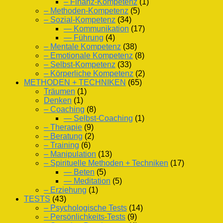
– Finanz-Kompetenz
(1)
– Methoden-Kompetenz
(5)
– Sozial-Kompetenz
(34)
— Kommunikation
(17)
— Führung
(4)
– Mentale Kompetenz
(38)
– Emotionale Kompetenz
(8)
– Selbst-Kompetenz
(33)
– Körperliche Kompetenz
(2)
METHODEN + TECHNIKEN
(65)
Träumen
(1)
Denken
(1)
– Coaching
(8)
— Selbst-Coaching
(1)
– Therapie
(9)
– Beratung
(2)
– Training
(6)
– Manipulation
(13)
– Spirituelle Methoden + Techniken
(17)
— Beten
(5)
— Meditation
(5)
– Erziehung
(1)
TESTS
(43)
– Psychologische Tests
(14)
– Persönlichkeits-Tests
(9)