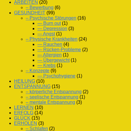
ARBEITEN
(20)
– Bewerbung
(6)
GESUNDHEIT
(99)
– Psychische Störungen
(16)
— Burn out
(1)
— Depression
(3)
— Angst
(1)
– Physische Krankheiten
(24)
— Rauchen
(4)
— Rücken-Probleme
(2)
— Allergien
(1)
— Übergewicht
(1)
— Krebs
(1)
– Konzepte
(9)
— Psychohygiene
(1)
HEILUNG
(10)
ENTSPANNUNG
(15)
– körperliche Entspannung
(2)
– seelische Entspannung
(1)
– mentale Entspannung
(3)
LERNEN
(10)
ERFOLG
(14)
GLÜCK
(15)
ERHOLEN
(3)
– Schlafen
(2)