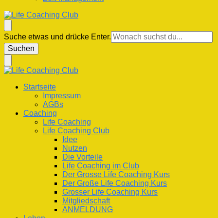
Life Coaching Club
Für Deine Lebenskompetenz
Suchst
Suche etwas und drücke Enter.
du
nach
etwas?
Life Coaching Club
Für Deine Lebenskompetenz
Startseite
Impressum
AGBs
Coaching
Life Coaching
Life Coaching Club
Idee
Nutzen
Die Vorteile
Life Coaching im Club
Der Grosse Life Coaching Kurs
Der Große Life Coaching Kurs
Grosser Life Coaching Kurs
Mitgliedschaft
ANMELDUNG