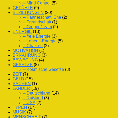
– Mind Control
(5)
GEFÜHLE
(9)
BEZIEHUNGEN
(20)
– Partnerschaft, Ehe
(2)
– Freundschaft
(1)
– Gruppe/Team
(2)
ENERGIE
(13)
– freie Energie
(3)
– Lebens-Energie
(5)
– Chakren
(2)
MOTIVATION
(1)
ERNÄHRUNG
(3)
BEWEGUNG
(4)
GESETZE
(8)
– Kosmische Gesetze
(3)
ZEIT
(7)
GELD
(15)
SACHEN
(1)
LÄNDER
(19)
– Deutschland
(14)
– Rußland
(3)
– USA
(2)
TYPEN
(17)
MUSIK
(7)
MENSCHHEIT
(7)