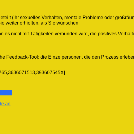
teilt (Ihr sexuelles Verhalten, mentale Probleme oder großräu
ie weiter erhielten, als Sie wünschen.
es nicht mit Tätigkeiten verbunden wird, die positives Verhal
iche Feedback-Tool: die Einzelpersonen, die den Prozess erlebe
2765,3636071513,393607545X]
hmung
te an