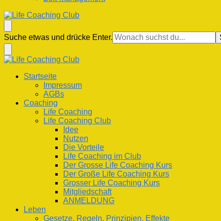
Life Coaching Club
Für Deine Lebenskompetenz
Suchst
Suche etwas und drücke Enter.
du
nach
etwas?
Life Coaching Club
Für Deine Lebenskompetenz
Startseite
Impressum
AGBs
Coaching
Life Coaching
Life Coaching Club
Idee
Nutzen
Die Vorteile
Life Coaching im Club
Der Grosse Life Coaching Kurs
Der Große Life Coaching Kurs
Grosser Life Coaching Kurs
Mitgliedschaft
ANMELDUNG
Leben
Gesetze, Regeln, Prinzipien, Effekte