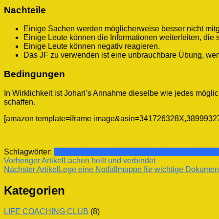
Nachteile
Einige Sachen werden möglicherweise besser nicht mitge
Einige Leute können die Informationen weiterleiten, die s
Einige Leute können negativ reagieren.
Das JF zu verwenden ist eine unbrauchbare Übung, wenn 
Bedingungen
In Wirklichkeit ist Johari’s Annahme dieselbe wie jedes mögl
schaffen.
[amazon template=iframe image&asin=341726328X,389993
Schlagwörter:
Kommunikation
Johari-Fenstern
Selbst-Wahrne
Beitragsnavigation
Vorheriger Artikel
Lachen heilt und verbindet
Nächster Artikel
Lege eine Notfallmappe für wichtige Dokumen
Kategorien
LIFE COACHING CLUB
(8)