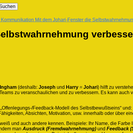
- Kommunikation
Mit dem Johari-Fenster die Selbstwahrnehmu
 Selbstwahrnehmung verbesse
 Ingham
(deshalb:
Joseph
und
Harry
=
Johari
) hilft zu verst
 Teams zu veranschaulichen und zu verbessern. Es kann auch
„Offenlegungs-/Feedback-Modell des Selbstbewußtseins“ und: ei
Fähigkeiten, Absichten, Motivation, usw. innerhalb oder über ei
 weiß und auch andere kennen. Beispiele: Ihr Name, die Farbe 
 indem man
Ausdruck (Fremdwahrnehmung)
und
Feedback 