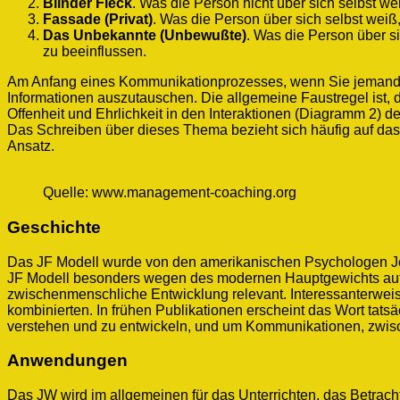
Blinder Fleck
. Was die Person nicht über sich selbst w
Fassade (Privat)
. Was die Person über sich selbst wei
Das Unbekannte (Unbewußte)
. Was die Person über s
zu beeinflussen.
Am Anfang eines Kommunikationprozesses, wenn Sie jemanden t
Informationen auszutauschen. Die allgemeine Faustregel ist, 
Offenheit und Ehrlichkeit in den Interaktionen (Diagramm 2) de
Das Schreiben über dieses Thema bezieht sich häufig auf das S
Ansatz.
Quelle: www.management-coaching.org
Geschichte
Das JF Modell wurde von den amerikanischen Psychologen Jos
JF Modell besonders wegen des modernen Hauptgewichts auf
zwischenmenschliche Entwicklung relevant. Interessanterweis
kombinierten. In frühen Publikationen erscheint das Wort tats
verstehen und zu entwickeln, und um Kommunikationen, zwis
Anwendungen
Das JW wird im allgemeinen für das Unterrichten, das Betrac