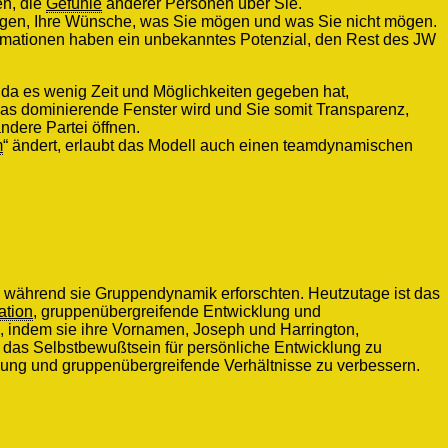
en, die
Gefühle
anderer Personen über Sie.
nungen, Ihre Wünsche, was Sie mögen und was Sie nicht mögen.
formationen haben ein unbekanntes Potenzial, den Rest des JW
da es wenig Zeit und Möglichkeiten gegeben hat,
 das dominierende Fenster wird und Sie somit Transparenz,
ndere Partei öffnen.
m
“ ändert, erlaubt das Modell auch einen teamdynamischen
 während sie Gruppendynamik erforschten. Heutzutage ist das
ation
, gruppenübergreifende Entwicklung und
, indem sie ihre Vornamen, Joseph und Harrington,
um das Selbstbewußtsein für persönliche Entwicklung zu
ng und gruppenübergreifende Verhältnisse zu verbessern.