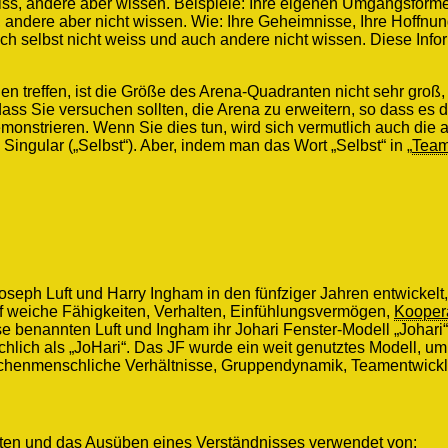
eiss, andere aber wissen. Beispiele: Ihre eigenen Umgangsform
ß, andere aber nicht wissen. Wie: Ihre Geheimnisse, Ihre Hoff
ich selbst nicht weiss und auch andere nicht wissen. Diese In
reffen, ist die Größe des Arena-Quadranten nicht sehr groß, 
dass Sie versuchen sollten, die Arena zu erweitern, so dass es
monstrieren. Wenn Sie dies tun, wird sich vermutlich auch die a
ingular („Selbst“). Aber, indem man das Wort „Selbst“ in „
Tea
eph Luft und Harry Ingham in den fünfziger Jahren entwickelt,
 weiche Fähigkeiten, Verhalten, Einfühlungsvermögen,
Kooper
e benannten Luft und Ingham ihr Johari Fenster-Modell „Johari“
ächlich als „JoHari“. Das JF wurde ein weit genutztes Modell, 
chenmenschliche Verhältnisse, Gruppendynamik, Teamentwicklu
hten und das Ausüben eines Verständnisses verwendet von: