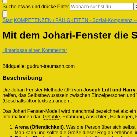
Suchst
Suche etwas und drücke Enter.
du
nach
Start
KOMPETENZEN / FÄHIGKEITEN
- Sozial-Kompetenz
-
etwas?
Mit dem Johari-Fenster die
zu
Hinterlasse einen Kommentar
Mit
dem
Bildquelle: gudrun-traumann.com
Johari-
Fenster
Beschreibung
die
Selbstwahrnehmung
verbessern
Die Johari Fenster-Methode (JF) von
Joseph Luft und Harry
helfen, das Selbstbewusstsein zwischen Einzelpersonen und
(Geschäfts-)Kontexts zu ändern.
Das Johari Fenster-Modell wird manchmal bezeichnet als: ein 
Informationen dar:
Gefühle
, Erfahrung, Ansichten, Haltungen, 
Arena (Öffentlichkeit)
. Was die Person über sich selbst
Man kann und sollte die Größe dieser Region erhöhen,